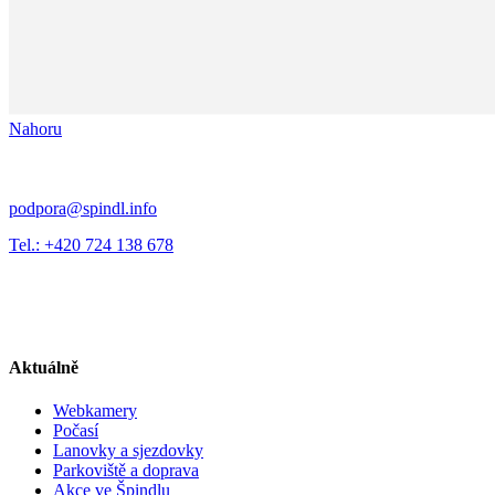
Nahoru
podpora@spindl.info
Tel.: +420 724 138 678
Aktuálně
Webkamery
Počasí
Lanovky a sjezdovky
Parkoviště a doprava
Akce ve Špindlu