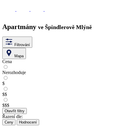
Apartmány
ve Špindlerově Mlýně
Filtrování
Mapa
Cena
Nerozhoduje
$
$$
$$$
Otevřít filtry
Řazení dle:
Ceny
Hodnocení