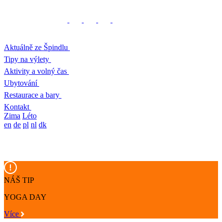
Aktuálně ze Špindlu
Tipy na výlety
Aktivity a volný čas
Ubytování
Restaurace a bary
Kontakt
Zima
Léto
en
de
pl
nl
dk
NÁŠ TIP
YOGA DAY
Více