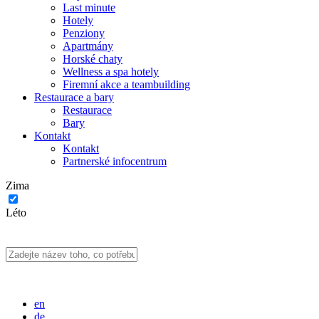
Last minute
Hotely
Penziony
Apartmány
Horské chaty
Wellness a spa hotely
Firemní akce a teambuilding
Restaurace a bary
Restaurace
Bary
Kontakt
Kontakt
Partnerské infocentrum
Zima
Léto
en
de