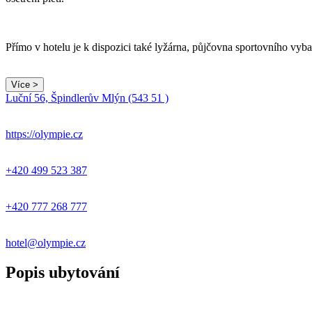
Přímo v hotelu je k dispozici také lyžárna, půjčovna sportovního vyb
Více >
Luční 56, Špindlerův Mlýn (543 51 )
+
−
https://olympie.cz
+420 499 523 387
+420 777 268 777
hotel@olympie.cz
Popis ubytování