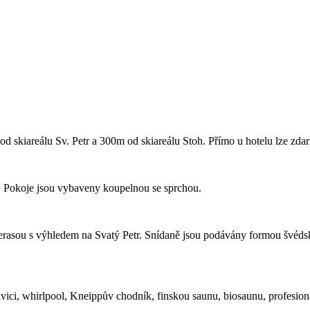
d skiareálu Sv. Petr a 300m od skiareálu Stoh. Přímo u hotelu lze zda
. Pokoje jsou vybaveny koupelnou se sprchou.
 terasou s výhledem na Svatý Petr. Snídaně jsou podávány formou švédsk
avici, whirlpool, Kneippův chodník, finskou saunu, biosaunu, profesio