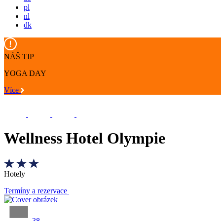
pl
nl
dk
NÁŠ TIP
YOGA DAY
Více
Wellness Hotel Olympie
Hotely
Termíny a rezervace
38