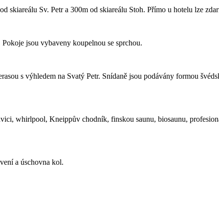
d skiareálu Sv. Petr a 300m od skiareálu Stoh. Přímo u hotelu lze zda
. Pokoje jsou vybaveny koupelnou se sprchou.
 terasou s výhledem na Svatý Petr. Snídaně jsou podávány formou švédsk
avici, whirlpool, Kneippův chodník, finskou saunu, biosaunu, profesio
avení a úschovna kol.