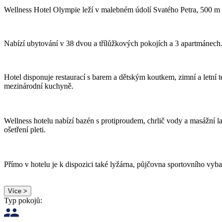
Wellness Hotel Olympie leží v malebném údolí Svatého Petra, 500 m o
Nabízí
ubytování v 38 dvou a třílůžkových pokojích a 3 apartmánech
Hotel disponuje restaurací s barem a dětským koutkem, zimní a letní
mezinárodní kuchyně.
Wellness hotelu nabízí bazén s protiproudem, chrlič vody a masážní l
ošetření pleti.
Přímo v hotelu je k dispozici také lyžárna, půjčovna sportovního vyb
Více >
Typ pokojů: