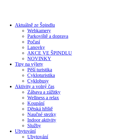
Aktuálně ze Špindlu
Webkamery
Parkoviště a doprava
Počasí
Lanovky
AKCE VE ŠPINDLU
NOVINKY
Tipy na výlety
Pěší turistika
Cykloturistika
Cyklobusy
Aktivity a volný čas
Zábava a zážitky
Wellness a relax
Koupání
Dětská hřiště
Naučné stezky
Indoor aktivity
Služby
Ubytování
Ubytování