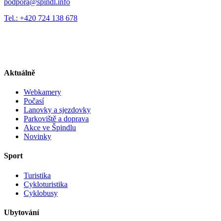
podpora@spindl.info
Tel.: +420 724 138 678
Aktuálně
Webkamery
Počasí
Lanovky a sjezdovky
Parkoviště a doprava
Akce ve Špindlu
Novinky
Sport
Turistika
Cykloturistika
Cyklobusy
Ubytování