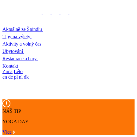
Aktuálně ze Špindlu
Tipy na výlety
Aktivity a volný čas
Ubytování
Restaurace a bary
Kontakt
Zima
Léto
en
de
pl
nl
dk
NÁŠ TIP
YOGA DAY
Více