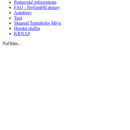
Partnerské infocentrum
FAQ - Nejčastější dotazy
Autobusy
Taxi
Skiareál Špindlerův Mlýn
Horská služba
KRNAP
Načítám...