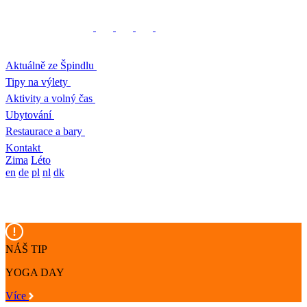
Aktuálně ze Špindlu
Tipy na výlety
Aktivity a volný čas
Ubytování
Restaurace a bary
Kontakt
Zima
Léto
en
de
pl
nl
dk
NÁŠ TIP
YOGA DAY
Více