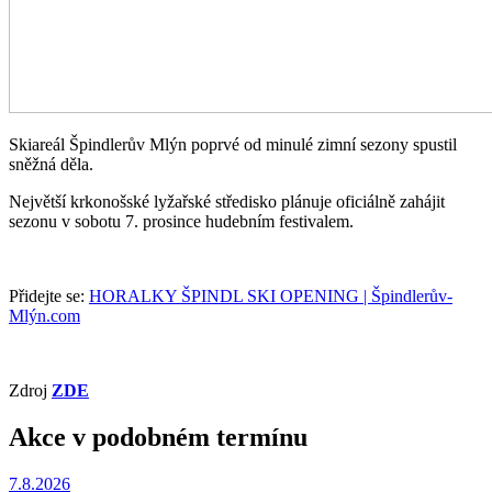
Skiareál Špindlerův Mlýn poprvé od minulé zimní sezony spustil
sněžná děla.
Největší krkonošské lyžařské středisko plánuje oficiálně zahájit
sezonu v sobotu 7. prosince hudebním festivalem.
Přidejte se:
HORALKY ŠPINDL SKI OPENING | Špindlerův-
Mlýn.com
Zdroj
ZDE
Akce v podobném termínu
7.8.2026