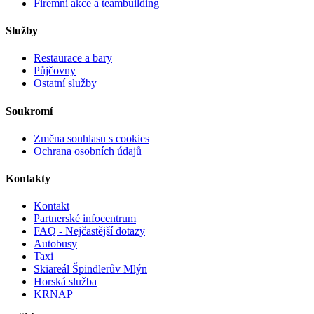
Firemní akce a teambuilding
Služby
Restaurace a bary
Půjčovny
Ostatní služby
Soukromí
Změna souhlasu s cookies
Ochrana osobních údajů
Kontakty
Kontakt
Partnerské infocentrum
FAQ - Nejčastější dotazy
Autobusy
Taxi
Skiareál Špindlerův Mlýn
Horská služba
KRNAP