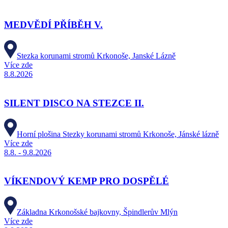
MEDVĚDÍ PŘÍBĚH V.
Stezka korunami stromů Krkonoše, Janské Lázně
Více zde
8.8.2026
SILENT DISCO NA STEZCE II.
Horní plošina Stezky korunami stromů Krkonoše, Jánské lázně
Více zde
8.8. - 9.8.2026
VÍKENDOVÝ KEMP PRO DOSPĚLÉ
Základna Krkonošské bajkovny, Špindlerův Mlýn
Více zde