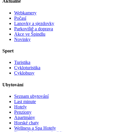
Aktuálně
Webkamery
Počasí
Lanovky a sjezdovky
Parkoviště a doprava
Akce ve Špindlu
Novinky
Sport
Turistika
Cykloturistika
Cyklobusy
Ubytování
Seznam ubytování
Last minute
Hotely
Penziony
Apartmány
Horské chaty
Wellness a Spa Hotely