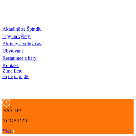
Aktuálně ze Špindlu
Tipy na výlety
Aktivity a volný čas
Ubytování
Restaurace a bary
Kontakt
Zima
Léto
en
de
pl
nl
dk
NÁŠ TIP
YOGA DAY
Více