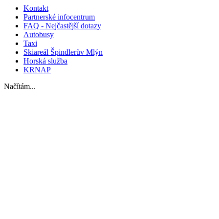
Kontakt
Partnerské infocentrum
FAQ - Nejčastější dotazy
Autobusy
Taxi
Skiareál Špindlerův Mlýn
Horská služba
KRNAP
Načítám...