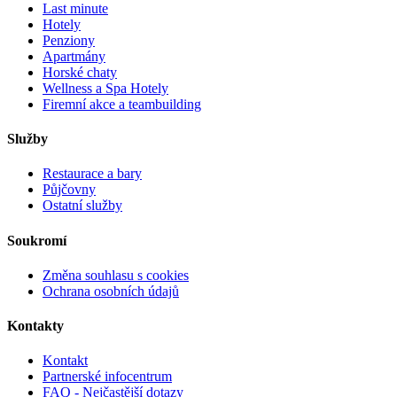
Last minute
Hotely
Penziony
Apartmány
Horské chaty
Wellness a Spa Hotely
Firemní akce a teambuilding
Služby
Restaurace a bary
Půjčovny
Ostatní služby
Soukromí
Změna souhlasu s cookies
Ochrana osobních údajů
Kontakty
Kontakt
Partnerské infocentrum
FAQ - Nejčastější dotazy