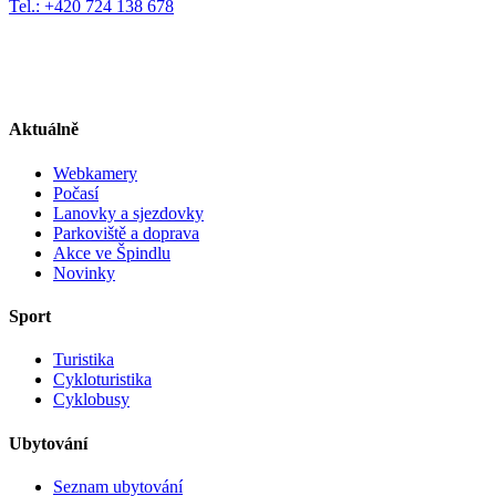
Tel.: +420 724 138 678
Aktuálně
Webkamery
Počasí
Lanovky a sjezdovky
Parkoviště a doprava
Akce ve Špindlu
Novinky
Sport
Turistika
Cykloturistika
Cyklobusy
Ubytování
Seznam ubytování