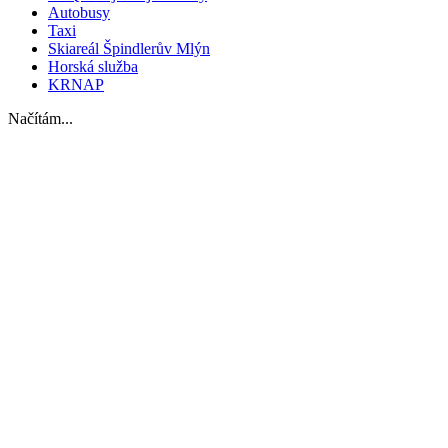
Autobusy
Taxi
Skiareál Špindlerův Mlýn
Horská služba
KRNAP
Načítám...