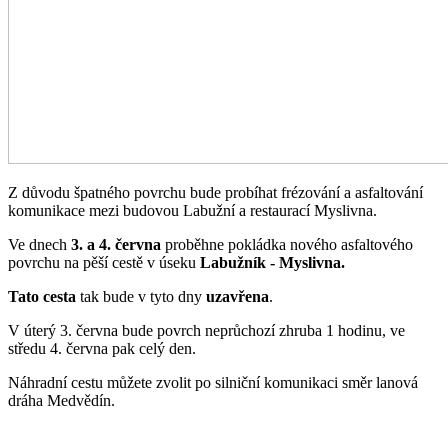
Z důvodu špatného povrchu bude probíhat frézování a asfaltování
komunikace mezi budovou Labužní a restaurací Myslivna.
Ve dnech
3. a 4. června
proběhne pokládka nového asfaltového
povrchu na pěší cestě v úseku
Labužník - Myslivna.
Tato cesta
tak bude v tyto dny
uzavřena
.
V úterý 3. června bude povrch neprůchozí zhruba 1 hodinu, ve
středu 4. června pak celý den.
Náhradní cestu můžete zvolit po silniční komunikaci směr lanová
dráha Medvědín.