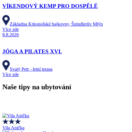
VÍKENDOVÝ KEMP PRO DOSPĚLÉ
Základna Krkonošské bajkovny, Špindlerův Mlýn
Více zde
8.8.2026
JÓGA A PILATES XVI.
Svatý Petr - letní terasa
Více zde
Naše tipy na ubytování
Vila Anička