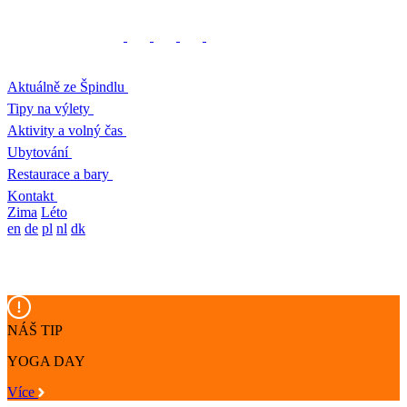
Aktuálně ze Špindlu
Tipy na výlety
Aktivity a volný čas
Ubytování
Restaurace a bary
Kontakt
Zima
Léto
en
de
pl
nl
dk
NÁŠ TIP
YOGA DAY
Více