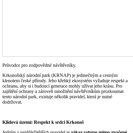
Průvodce pro zodpovědné návštěvníky.
Krkonošský národní park (KRNAP) je jedinečným a cenným
klenotem české přírody. Jeho křehký ekosystém vyžaduje respekt a
ochranu, aby si i budoucí generace mohly užívat jeho krásu. Pro
zajištění ochrany a zároveň umožnění návštěvníkům prozkoumat
tento národní park, existuje několik pravidel, která je nutné
dodržovat.
Klidová území: Respekt k srdci Krkonoš
Jedním z nejdůležitějších pravidel je
zákaz vstupu mimo značené