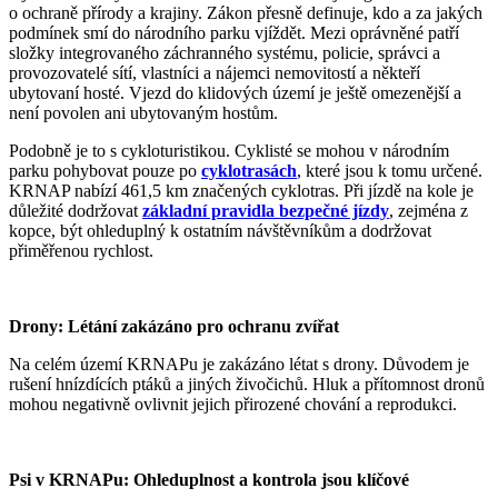
o ochraně přírody a krajiny. Zákon přesně definuje, kdo a za jakých
podmínek smí do národního parku vjíždět. Mezi oprávněné patří
složky integrovaného záchranného systému, policie, správci a
provozovatelé sítí, vlastníci a nájemci nemovitostí a někteří
ubytovaní hosté. Vjezd do klidových území je ještě omezenější a
není povolen ani ubytovaným hostům.
Podobně je to s cykloturistikou. Cyklisté se mohou v národním
parku pohybovat pouze po
cyklotrasách
, které jsou k tomu určené.
KRNAP nabízí 461,5 km značených cyklotras. Při jízdě na kole je
důležité dodržovat
základní pravidla bezpečné jízdy
, zejména z
kopce, být ohleduplný k ostatním návštěvníkům a dodržovat
přiměřenou rychlost.
Drony: Létání zakázáno pro ochranu zvířat
Na celém území KRNAPu je zakázáno létat s drony. Důvodem je
rušení hnízdících ptáků a jiných živočichů. Hluk a přítomnost dronů
mohou negativně ovlivnit jejich přirozené chování a reprodukci.
Psi v KRNAPu: Ohleduplnost a kontrola jsou klíčové