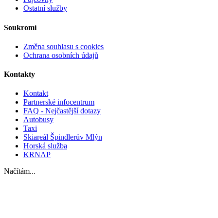
Ostatní služby
Soukromí
Změna souhlasu s cookies
Ochrana osobních údajů
Kontakty
Kontakt
Partnerské infocentrum
FAQ - Nejčastější dotazy
Autobusy
Taxi
Skiareál Špindlerův Mlýn
Horská služba
KRNAP
Načítám...