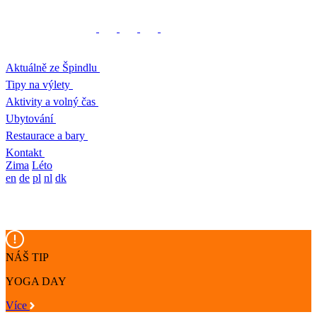
Aktuálně ze Špindlu
Tipy na výlety
Aktivity a volný čas
Ubytování
Restaurace a bary
Kontakt
Zima
Léto
en
de
pl
nl
dk
NÁŠ TIP
YOGA DAY
Více