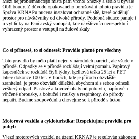
Mezi nejproblematičtější místa patří vrchol Sněžky a sedlo u bývalé
Obří boudy. Z důvodu opakovaného porušování tohoto pravidla je
Správa KRNAPu nucena instalovat ochranné sítě, které oddělují
prostor pro návštěvníky od divoké přírody. Podobná situace panuje i
u vyhlídky na Pančavský vodopád, kde návštěvníci nerespektují
vyhrazený prostor a vstupují na žulové skály.
Co si přineseš, to si odneseš: Pravidlo platné pro všechny
Toto pravidlo by mělo platit nejen v národních parcích, ale všude v
přírodě. Odpadky se v přírodě rozkládají velmi pomalu. Papírový
kapesníček se rozkládá čtyři týdny, igelitová taška 25 let a PET
lahev dokonce 100 let. V horách, kde je příroda obzvláště
zranitelná, je proto obzvlášť důležité, abychom si s sebou odnesli
veškerý odpad. Plastové a kovové obaly od potravin, papírové a
vlhčené ubrousky, a bohužel i roušky a respirátory, do přírody
nepatří. Buďme zodpovědní a chovejme se k přírodě s úctou.
Motorová vozidla a cykloturistika: Respektujme pravidla pro
pohyb
Vjezd motorových vozidel na území KRNAP je regulován zákonem