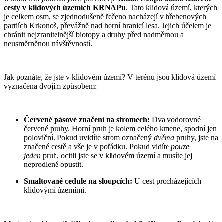
cesty v klidových územích KRNAPu
. Tato klidová území, kterých
je celkem osm, se zjednodušeně řečeno nacházejí v hřebenových
partiích Krkonoš, převážně nad horní hranicí lesa. Jejich účelem je
chránit nejzranitelnější biotopy a druhy před nadměrnou a
neusměrněnou návštěvností.
Jak poznáte, že jste v klidovém území? V terénu jsou klidová území
vyznačena dvojím způsobem:
Červené pásové značení na stromech:
Dva vodorovné
červené pruhy. Horní pruh je kolem celého kmene, spodní jen
poloviční. Pokud uvidíte strom označený
dvěma
pruhy, jste na
značené cestě a vše je v pořádku. Pokud vidíte
pouze
jeden
pruh, ocitli jste se v klidovém území a musíte jej
neprodleně opustit.
Smaltované cedule na sloupcích:
U cest procházejících
klidovými územími.