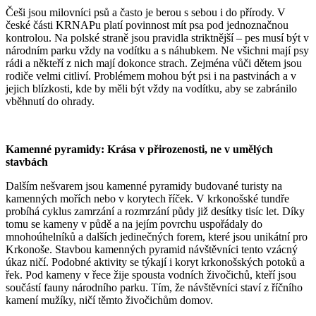
Češi jsou milovníci psů a často je berou s sebou i do přírody. V
české části KRNAPu platí povinnost mít psa pod jednoznačnou
kontrolou. Na polské straně jsou pravidla striktnější – pes musí být v
národním parku vždy na vodítku a s náhubkem. Ne všichni mají psy
rádi a někteří z nich mají dokonce strach. Zejména vůči dětem jsou
rodiče velmi citliví. Problémem mohou být psi i na pastvinách a v
jejich blízkosti, kde by měli být vždy na vodítku, aby se zabránilo
vběhnutí do ohrady.
Kamenné pyramidy: Krása v přirozenosti, ne v umělých
stavbách
Dalším nešvarem jsou kamenné pyramidy budované turisty na
kamenných mořích nebo v korytech říček. V krkonošské tundře
probíhá cyklus zamrzání a rozmrzání půdy již desítky tisíc let. Díky
tomu se kameny v půdě a na jejím povrchu uspořádaly do
mnohoúhelníků a dalších jedinečných forem, které jsou unikátní pro
Krkonoše. Stavbou kamenných pyramid návštěvníci tento vzácný
úkaz ničí. Podobné aktivity se týkají i koryt krkonošských potoků a
řek. Pod kameny v řece žije spousta vodních živočichů, kteří jsou
součástí fauny národního parku. Tím, že návštěvníci staví z říčního
kamení mužíky, ničí těmto živočichům domov.