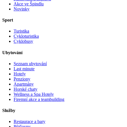
Akce ve Špindlu
Novinky
Sport
Turistika
Cykloturistika
Cyklobusy
Ubytování
Seznam ubytování
Last minute
Hotely
Penziony
Apartmány
Horské chaty
Wellness a Spa Hotely
Firemní akce a teambuilding
Služby
Restaurace a bary
Půjčovny