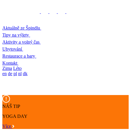
Aktuálně ze Špindlu
Tipy na výlety
Aktivity a volný čas
Ubytování
Restaurace a bary
Kontakt
Zima
Léto
en
de
pl
nl
dk
NÁŠ TIP
YOGA DAY
Více