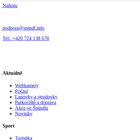
Nahoru
podpora@spindl.info
Tel.: +420 724 138 678
Aktuálně
Webkamery
Počasí
Lanovky a sjezdovky
Parkoviště a doprava
Akce ve Špindlu
Novinky
Sport
Turistika