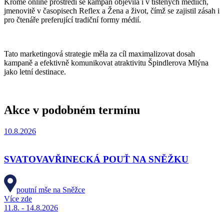
Kromě online prostředí se kampaň objevila i v tištěných médiích,
jmenovitě v časopisech Reflex a Žena a život, čímž se zajistil zásah i
pro čtenáře preferující tradiční formy médií.
Tato marketingová strategie měla za cíl maximalizovat dosah
kampaně a efektivně komunikovat atraktivitu Špindlerova Mlýna
jako letní destinace.
Akce v podobném termínu
10.8.2026
SVATOVAVŘINECKÁ POUŤ NA SNĚŽKU
poutní mše na Sněžce
Více zde
11.8. - 14.8.2026