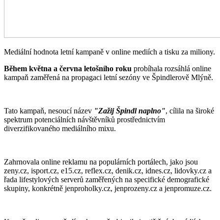
Mediální hodnota letní kampaně v online mediích a tisku za miliony.
Během května a června letošního roku
probíhala rozsáhlá online
kampaň zaměřená na propagaci letní sezóny ve Špindlerově Mlýně.
Tato kampaň, nesoucí název
"Zažij Špindl naplno"
, cílila na široké
spektrum potenciálních návštěvníků prostřednictvím
diverzifikovaného mediálního mixu.
Zahrnovala online reklamu na populárních portálech, jako jsou
zeny.cz, isport.cz, e15.cz, reflex.cz, denik.cz, idnes.cz, lidovky.cz a
řada lifestylových serverů zaměřených na specifické demografické
skupiny, konkrétně jenproholky.cz, jenprozeny.cz a jenpromuze.cz.