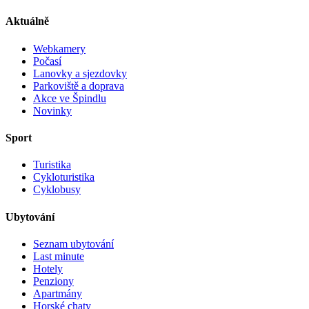
Aktuálně
Webkamery
Počasí
Lanovky a sjezdovky
Parkoviště a doprava
Akce ve Špindlu
Novinky
Sport
Turistika
Cykloturistika
Cyklobusy
Ubytování
Seznam ubytování
Last minute
Hotely
Penziony
Apartmány
Horské chaty