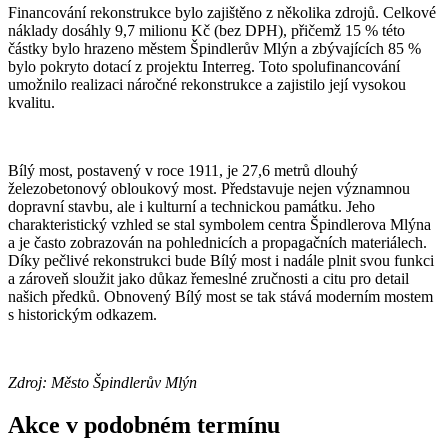
Financování rekonstrukce bylo zajištěno z několika zdrojů. Celkové
náklady dosáhly 9,7 milionu Kč (bez DPH), přičemž 15 % této
částky bylo hrazeno městem Špindlerův Mlýn a zbývajících 85 %
bylo pokryto dotací z projektu Interreg. Toto spolufinancování
umožnilo realizaci náročné rekonstrukce a zajistilo její vysokou
kvalitu.
Bílý most, postavený v roce 1911, je 27,6 metrů dlouhý
železobetonový obloukový most. Představuje nejen významnou
dopravní stavbu, ale i kulturní a technickou památku. Jeho
charakteristický vzhled se stal symbolem centra Špindlerova Mlýna
a je často zobrazován na pohlednicích a propagačních materiálech.
Díky pečlivé rekonstrukci bude Bílý most i nadále plnit svou funkci
a zároveň sloužit jako důkaz řemeslné zručnosti a citu pro detail
našich předků. Obnovený Bílý most se tak stává moderním mostem
s historickým odkazem.
Zdroj: Město Špindlerův Mlýn
Akce v podobném termínu