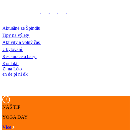
Aktuálně ze Špindlu
Tipy na výlety
Aktivity a volný čas
Ubytování
Restaurace a bary
Kontakt
Zima
Léto
en
de
pl
nl
dk
NÁŠ TIP
YOGA DAY
Více