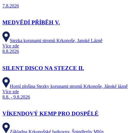
7.8.2026
MEDVĚDÍ PŘÍBĚH V.
Stezka korunami stromů Krkonoše, Janské Lázně
Více zde
8.8.2026
SILENT DISCO NA STEZCE II.
Horní plošina Stezky korunami stromů Krkonoše, Jánské lázně
Více zde
8.8. - 9.8.2026
VÍKENDOVÝ KEMP PRO DOSPĚLÉ
Základna Krkonošské bajkovny, Špindlerův Mlýn