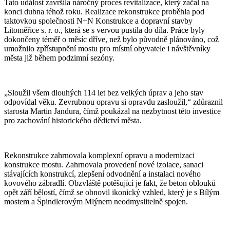
Tato událost završila náročný proces revitalizace, který začal na
konci dubna téhož roku. Realizace rekonstrukce proběhla pod
taktovkou společnosti N+N Konstrukce a dopravní stavby
Litoměřice s. r. o., která se s vervou pustila do díla. Práce byly
dokončeny téměř o měsíc dříve, než bylo původně plánováno, což
umožnilo zpřístupnění mostu pro místní obyvatele i návštěvníky
města již během podzimní sezóny.
„Sloužil všem dlouhých 114 let bez velkých úprav a jeho stav
odpovídal věku. Zevrubnou opravu si opravdu zasloužil,“ zdůraznil
starosta Martin Jandura, čímž poukázal na nezbytnost této investice
pro zachování historického dědictví města.
Rekonstrukce zahrnovala komplexní opravu a modernizaci
konstrukce mostu. Zahrnovala provedení nové izolace, sanaci
stávajících konstrukcí, zlepšení odvodnění a instalaci nového
kovového zábradlí. Obzvláště potěšující je fakt, že beton oblouků
opět září bělostí, čímž se obnovil ikonický vzhled, který je s Bílým
mostem a Špindlerovým Mlýnem neodmyslitelně spojen.