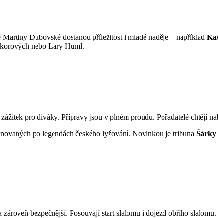
 Martiny Dubovské dostanou příležitost i mladé naděje – například
Ka
Sýkorových nebo Lary Huml.
jší zážitek pro diváky. Přípravy jsou v plném proudu. Pořadatelé chtějí na
menovaných po legendách českého lyžování. Novinkou je tribuna
Šárky
jší a zároveň bezpečnější. Posouvají start slalomu i dojezd obřího slalomu