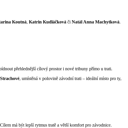
tarina Koutná
,
Katrin Kudláčková
či
Natál Anna Machytková
.
bídnout přehlednější cílový prostor i nové tribuny přímo u trati.
 Strachové
, umístěná v polovině závodní trati – ideální místo pro ty,
. Cílem má být lepší rytmus tratě a větší komfort pro závodnice.