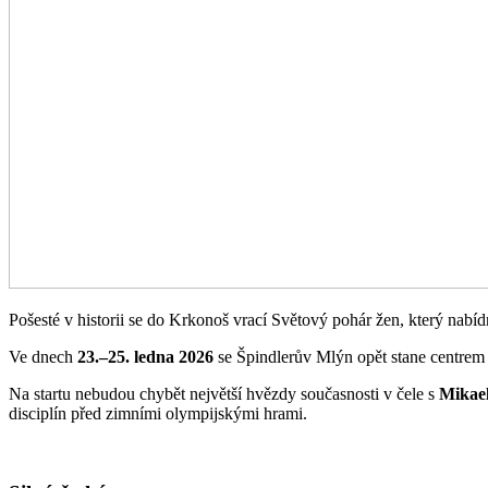
Pošesté v historii se do Krkonoš vrací Světový pohár žen, který nabí
Ve dnech
23.–25. ledna 2026
se Špindlerův Mlýn opět stane centrem
Na startu nebudou chybět největší hvězdy současnosti v čele s
Mikael
disciplín před zimními olympijskými hrami.