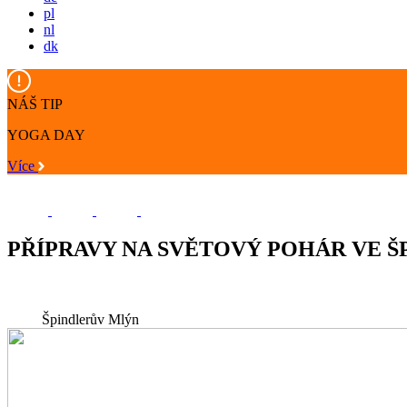
pl
nl
dk
NÁŠ TIP
YOGA DAY
Více
PŘÍPRAVY NA SVĚTOVÝ POHÁR VE Š
Špindlerův Mlýn