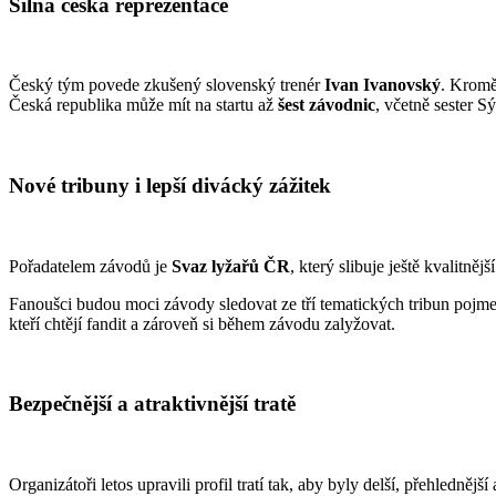
Silná česká reprezentace
Český tým povede zkušený slovenský trenér
Ivan Ivanovský
. Kromě
Česká republika může mít na startu až
šest závodnic
, včetně sester 
Nové tribuny i lepší divácký zážitek
Pořadatelem závodů je
Svaz lyžařů ČR
, který slibuje ještě kvalitně
Fanoušci budou moci závody sledovat ze tří tematických tribun poj
kteří chtějí fandit a zároveň si během závodu zalyžovat.
Bezpečnější a atraktivnější tratě
Organizátoři letos upravili profil tratí tak, aby byly delší, přehledně