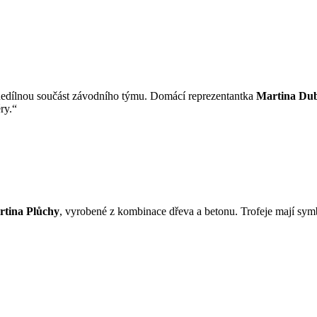
t nedílnou součást závodního týmu. Domácí reprezentantka
Martina Du
ry.“
tina Plůchy
, vyrobené z kombinace dřeva a betonu. Trofeje mají symb