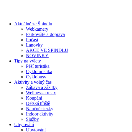
Aktuálně ze Špindlu
Webkamery
Parkoviště a doprava
Počasí
Lanovky
AKCE VE ŠPINDLU
NOVINKY
Tipy na výlety
Pěší turistika
Cykloturistika
Cyklobusy
Aktivity a volný čas
Zábava a zážitky
Wellness a relax
Koupání
Dětská hřiště
Naučné stezky
Indoor aktivity
Služby
Ubytování
Ubytování