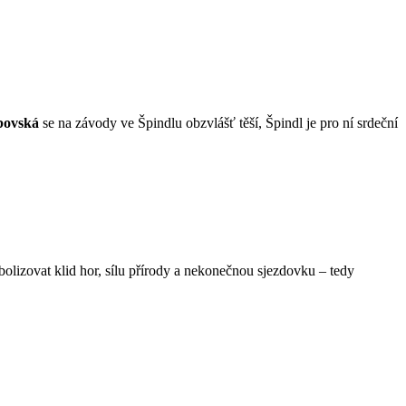
bovská
se na závody ve Špindlu obzvlášť těší, Špindl je pro ní srdeční
olizovat klid hor, sílu přírody a nekonečnou sjezdovku – tedy