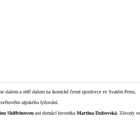
dne slalom a obří slalom na ikonické černé sjezdovce ve Svatém Petru.
 světového alpského lyžování.
ou Shiffrinovou
ani domácí favoritka
Martina Dubovská
. Závody ve