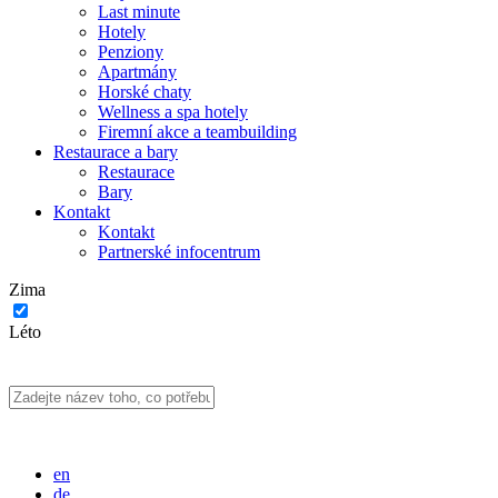
Last minute
Hotely
Penziony
Apartmány
Horské chaty
Wellness a spa hotely
Firemní akce a teambuilding
Restaurace a bary
Restaurace
Bary
Kontakt
Kontakt
Partnerské infocentrum
Zima
Léto
en
de