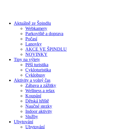
Aktuálně ze Špindlu
Webkamery
Parkoviště a doprava
Počasí
Lanovky
AKCE VE ŠPINDLU
NOVINKY
Tipy na výlety
Pěší turistika
Cykloturistika
Cyklobusy
Aktivity a volný čas
Zábava a zážitky
Wellness a relax
Koupání
Dětská hřiště
Naučné stezky
Indoor aktivity
Služby
Ubytování
Ubytování