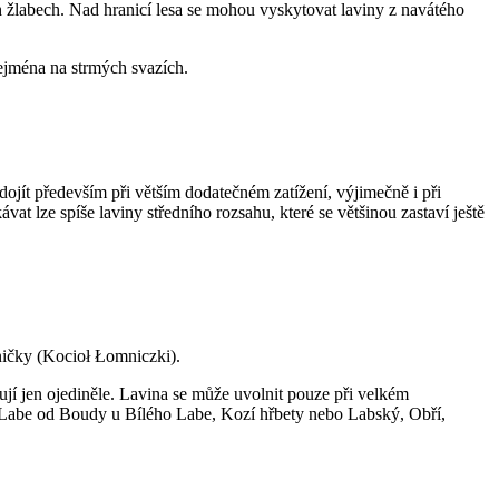
h žlabech. Nad hranicí lesa se mohou vyskytovat laviny z navátého
ejména na strmých svazích.
ojít především při větším dodatečném zatížení, výjimečně i při
 lze spíše laviny středního rozsahu, které se většinou zastaví ještě
ničky (Kocioł Łomniczki).
jí jen ojediněle. Lavina se může uvolnit pouze při velkém
o Labe od Boudy u Bílého Labe, Kozí hřbety nebo Labský, Obří,