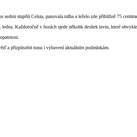
edmi stupňů Celsia, panovala mlha a leželo zde přibližně 75 centimet
 ledna. Každoročně v horách sjede několik desítek lavin, které obvykle 
opatrnost.
ověď a přizpůsobit trasu i vybavení aktuálním podmínkám.