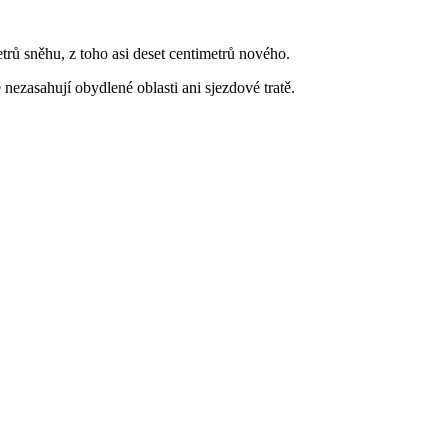
rů sněhu, z toho asi deset centimetrů nového.
nezasahují obydlené oblasti ani sjezdové tratě.