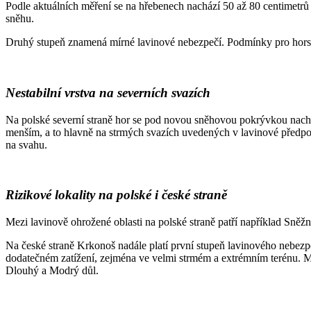
Podle aktuálních měření se na hřebenech nachází 50 až 80 centimetrů
sněhu.
Druhý stupeň znamená mírné lavinové nebezpečí. Podmínky pro horské 
Nestabilní vrstva na severních svazích
Na polské severní straně hor se pod novou sněhovou pokrývkou nacház
menším, a to hlavně na strmých svazích uvedených v lavinové předpově
na svahu.
Rizikové lokality na polské i české straně
Mezi lavinově ohrožené oblasti na polské straně patří například Sně
Na české straně Krkonoš nadále platí první stupeň lavinového nebezp
dodatečném zatížení, zejména ve velmi strmém a extrémním terénu. M
Dlouhý a Modrý důl.