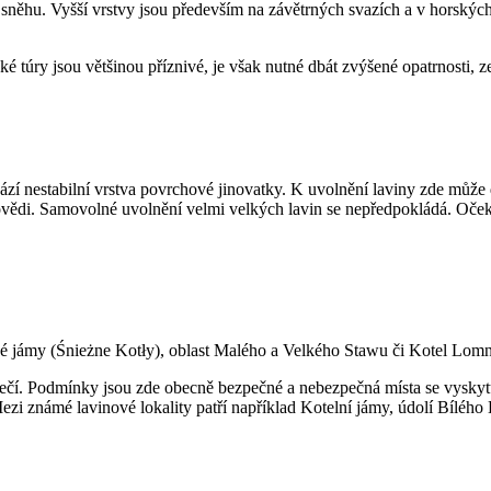
 sněhu. Vyšší vrstvy jsou především na závětrných svazích a v horskýc
túry jsou většinou příznivé, je však nutné dbát zvýšené opatrnosti, z
í nestabilní vrstva povrchové jinovatky. K uvolnění laviny zde může d
di. Samovolné uvolnění velmi velkých lavin se nepředpokládá. Očekávat
žné jámy (Śnieżne Kotły), oblast Malého a Velkého Stawu či Kotel Lom
ečí. Podmínky jsou zde obecně bezpečné a nebezpečná místa se vyskytu
ezi známé lavinové lokality patří například Kotelní jámy, údolí Bíléh