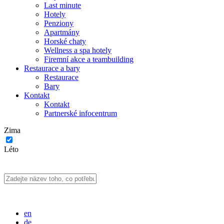
Last minute
Hotely
Penziony
Apartmány
Horské chaty
Wellness a spa hotely
Firemní akce a teambuilding
Restaurace a bary
Restaurace
Bary
Kontakt
Kontakt
Partnerské infocentrum
Zima
Léto
en
de