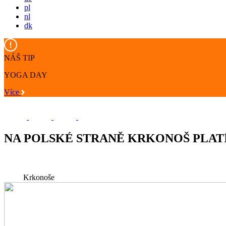
pl
nl
dk
NÁŠ TIP
YOGA DAY
Více
NA POLSKÉ STRANĚ KRKONOŠ PLAT
Krkonoše