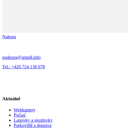
Nahoru
podpora@spindl.info
Tel.: +420 724 138 678
Aktuálně
Webkamery
Počasí
Lanovky a sjezdovky
Parkoviště a doprava