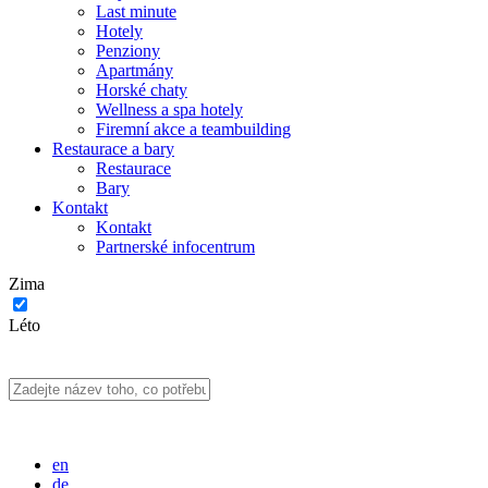
Last minute
Hotely
Penziony
Apartmány
Horské chaty
Wellness a spa hotely
Firemní akce a teambuilding
Restaurace a bary
Restaurace
Bary
Kontakt
Kontakt
Partnerské infocentrum
Zima
Léto
en
de