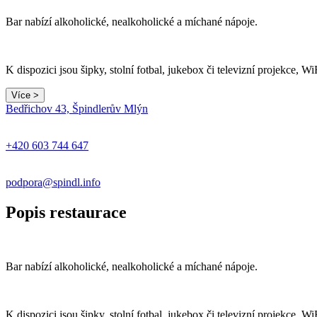
Bar nabízí alkoholické, nealkoholické a míchané nápoje.
K dispozici jsou šipky, stolní fotbal, jukebox či televizní projekce, Wi
Více >
Bedřichov 43, Špindlerův Mlýn
+420 603 744 647
podpora@spindl.info
Popis restaurace
Bar nabízí alkoholické, nealkoholické a míchané nápoje.
K dispozici jsou šipky, stolní fotbal, jukebox či televizní projekce, Wi