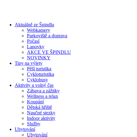
Aktuálně ze Špindlu
Webkamery
Parkoviště a doprava
Počasí
Lanovky
AKCE VE ŠPINDLU
NOVINKY
Tipy na výlety
Pěší turistika
Cykloturistika
Cyklobusy
Aktivity a volný čas
Zábava a zážitky
Wellness a relax
Koupání
Dětská hřiště
Naučné stezky
Indoor aktivity
Služby
Ubytování
Ubytování