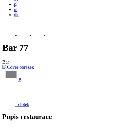
pl
nl
dk
Bar 77
Bar
8
5 fotek
Popis restaurace