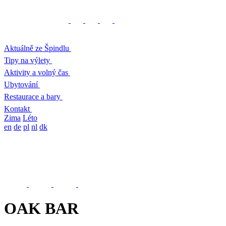
Aktuálně ze Špindlu
Tipy na výlety
Aktivity a volný čas
Ubytování
Restaurace a bary
Kontakt
Zima
Léto
en
de
pl
nl
dk
OAK BAR