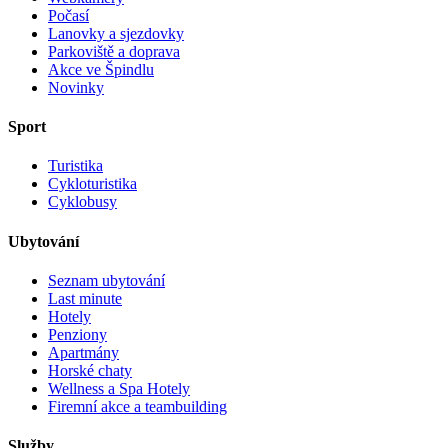
Počasí
Lanovky a sjezdovky
Parkoviště a doprava
Akce ve Špindlu
Novinky
Sport
Turistika
Cykloturistika
Cyklobusy
Ubytování
Seznam ubytování
Last minute
Hotely
Penziony
Apartmány
Horské chaty
Wellness a Spa Hotely
Firemní akce a teambuilding
Služby