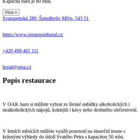
Kapacita baru je 80 míst.
Více >
Leaflet
|
© Seznam.cz a.s. a další
Svatopetrská 280, Špindlerův Mlýn, 543 51
+
−
https://www.orearesorthoral.cz
+420 499 461 111
horal@orea.cz
Popis restaurace
V OAK baru si můžete vybrat ze široké nabídky alkoholických i
nealkoholických nápojů, koktejlů i kávy nebo drobného občerstvení.
V letních měsících můžete využít posezení na sluneční terase s
krásnými výhledy do údolí Svatého Petra s kapacitou 50 míst.