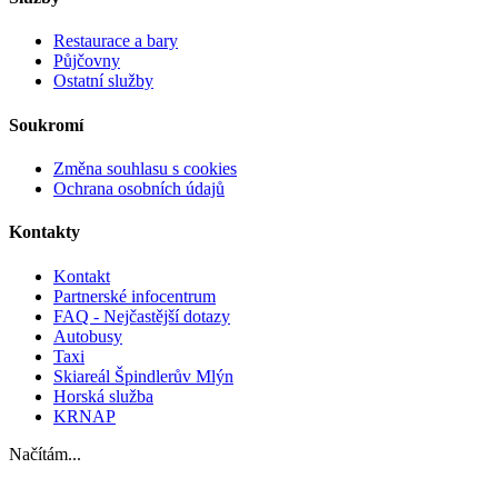
Restaurace a bary
Půjčovny
Ostatní služby
Soukromí
Změna souhlasu s cookies
Ochrana osobních údajů
Kontakty
Kontakt
Partnerské infocentrum
FAQ - Nejčastější dotazy
Autobusy
Taxi
Skiareál Špindlerův Mlýn
Horská služba
KRNAP
Načítám...