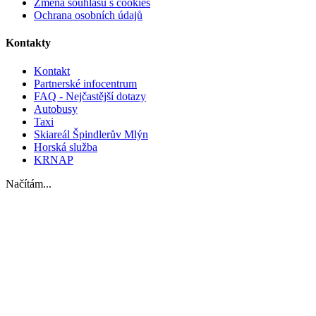
Změna souhlasu s cookies
Ochrana osobních údajů
Kontakty
Kontakt
Partnerské infocentrum
FAQ - Nejčastější dotazy
Autobusy
Taxi
Skiareál Špindlerův Mlýn
Horská služba
KRNAP
Načítám...