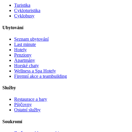
Turistika
Cykloturistika
Cyklobusy
Ubytování
Seznam ubytování
Last minute
Hotely
Penziony
Apartmány
Horské chaty
Wellness a Spa Hotely
Firemní akce a teambuilding
Služby
Restaurace a bary
Půjčovny
Ostatní služby
Soukromí