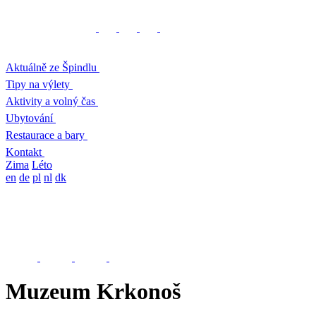
Aktuálně ze Špindlu
Tipy na výlety
Aktivity a volný čas
Ubytování
Restaurace a bary
Kontakt
Zima
Léto
en
de
pl
nl
dk
Muzeum Krkonoš