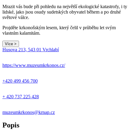
Mrazit vás bude při pohledu na největší ekologické katastrofy, i ty
lidské, jako jsou osudy sudetských obyvatel během a po druhé
světové válce.
Projděte krkonošským lesem, který čelil v průběhu let svým
vlastním kalamitám.
Více >
Leaflet
|
© Seznam.cz a.s. a další
Husova 213, 543 01 Vrchlabí
+
−
https://www.muzeumkrkonos.cz/
+420 499 456 700
+ 420 737 225 428
muzeumkrkonos@krnap.cz
Popis