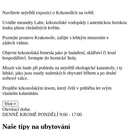
Navštivte největší expozici o Krkonoších na světě.
Uvidíte meandry Labe, krkonošské vodopády i autentickou horskou
louku plnou chráněných květin.
Poznejte postavu Krakonoše, zažijte s lehkým mrazením v
zádech vidmo.
Objevte krkonošská řemesla jako je budaření, sklářství či lesní
hospodářství. Sestupte do hornické štoly.
Mrazit vás bude při pohledu na největší ekologické katastrofy, i ty
lidské, jako jsou osudy sudetských obyvatel během a po druhé
světové válce.
Projděte krkonošským lesem, který čelil v průběhu let svým
vlastním kalamitám.
Více >
Otevírací doba:
DENNĚ KROMĚ PONDĚLÍ 9:00 - 17:00
Naše tipy na ubytování