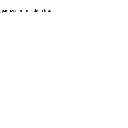
partnera pro případnou hru.
Leaflet
|
© Seznam.cz a.s. a další