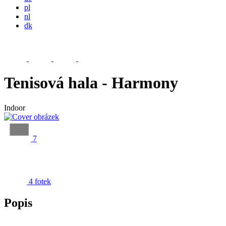
pl
nl
dk
Tenisová hala - Harmony
Indoor
7
4 fotek
Popis