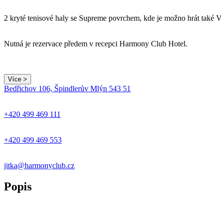
2 kryté tenisové haly se Supreme povrchem, kde je možno hrát také
Nutná je rezervace předem v recepci Harmony Club Hotel.
Více >
Bedřichov 106, Špindlerův Mlýn 543 51
+
−
+420 499 469 111
+420 499 469 553
jitka@harmonyclub.cz
Popis