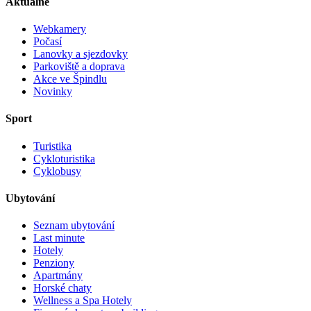
Aktuálně
Webkamery
Počasí
Lanovky a sjezdovky
Parkoviště a doprava
Akce ve Špindlu
Novinky
Sport
Turistika
Cykloturistika
Cyklobusy
Ubytování
Seznam ubytování
Last minute
Hotely
Penziony
Apartmány
Horské chaty
Wellness a Spa Hotely