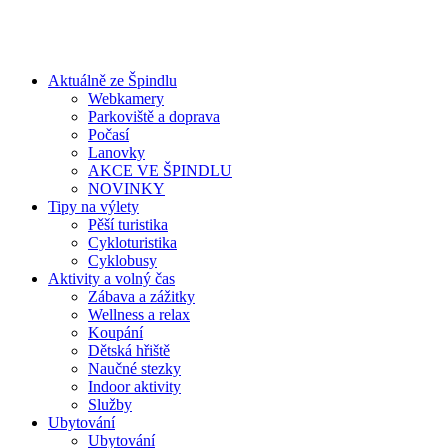
Aktuálně ze Špindlu
Webkamery
Parkoviště a doprava
Počasí
Lanovky
AKCE VE ŠPINDLU
NOVINKY
Tipy na výlety
Pěší turistika
Cykloturistika
Cyklobusy
Aktivity a volný čas
Zábava a zážitky
Wellness a relax
Koupání
Dětská hřiště
Naučné stezky
Indoor aktivity
Služby
Ubytování
Ubytování