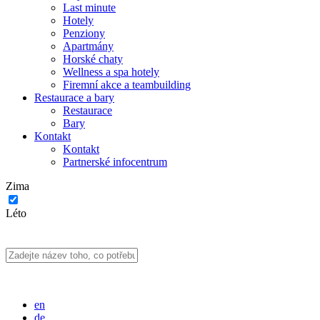
Last minute
Hotely
Penziony
Apartmány
Horské chaty
Wellness a spa hotely
Firemní akce a teambuilding
Restaurace a bary
Restaurace
Bary
Kontakt
Kontakt
Partnerské infocentrum
Zima
Léto
en
de