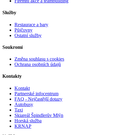
Firemní akce a teambuilding
Služby
Restaurace a bary
Půjčovny
Ostatní služby
Soukromí
Změna souhlasu s cookies
Ochrana osobních údajů
Kontakty
Kontakt
Partnerské infocentrum
FAQ - Nejčastější dotazy
Autobusy
Taxi
Skiareál Špindlerův Mlýn
Horská služba
KRNAP