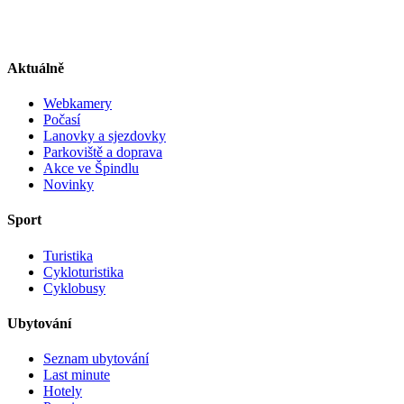
Aktuálně
Webkamery
Počasí
Lanovky a sjezdovky
Parkoviště a doprava
Akce ve Špindlu
Novinky
Sport
Turistika
Cykloturistika
Cyklobusy
Ubytování
Seznam ubytování
Last minute
Hotely