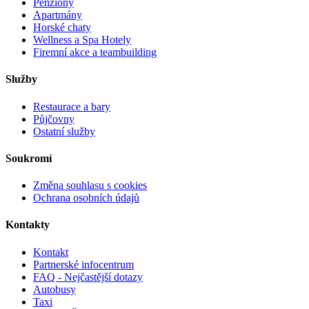
Penziony
Apartmány
Horské chaty
Wellness a Spa Hotely
Firemní akce a teambuilding
Služby
Restaurace a bary
Půjčovny
Ostatní služby
Soukromí
Změna souhlasu s cookies
Ochrana osobních údajů
Kontakty
Kontakt
Partnerské infocentrum
FAQ - Nejčastější dotazy
Autobusy
Taxi