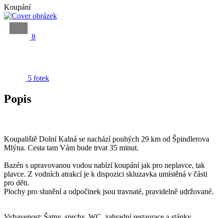
Koupání
8
5 fotek
Popis
Koupaliště Dolní Kalná se nachází pouhých 29 km od Špindlerova
Mlýna. Cesta tam Vám bude trvat 35 minut.
Bazén s upravovanou vodou nabízí koupání jak pro neplavce, tak
plavce. Z vodních atrakcí je k dispozici skluzavka umístěná v části
pro děti.
Plochy pro slunění a odpočinek jsou travnaté, pravidelně udržované.
Vybavenost: Šatny, sprchy, WC, zahradní restaurace a stánky,