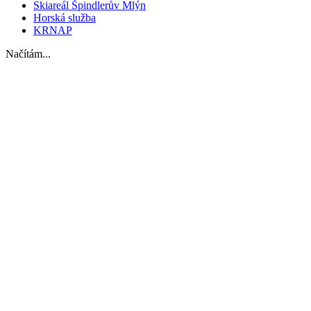
Skiareál Špindlerův Mlýn
Horská služba
KRNAP
Načítám...