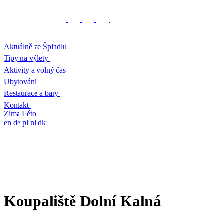
Aktuálně ze Špindlu
Tipy na výlety
Aktivity a volný čas
Ubytování
Restaurace a bary
Kontakt
Zima
Léto
en
de
pl
nl
dk
Koupaliště Dolní Kalná