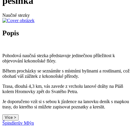
pěšinka
Naučné stezky
Popis
Pohodová naučná stezka představuje jedinečnou příležitost k
objevování krkonošské flóry.
Během procházky se seznámíte s místními bylinami a rostlinami, což
obohatí váš zážitek z krkonošské přírody.
Trasa, dlouhá 4,3 km, vás zavede z vrcholu lanové dráhy na Pláň
kolem Hromovky zpět do Svatého Petra.
Je doporučeno vzít si s sebou k jízdence na lanovku deník s mapkou
trasy, do kterého si můžete zapisovat poznatky a kreslit.
Více >
Špindlerův Mlýn