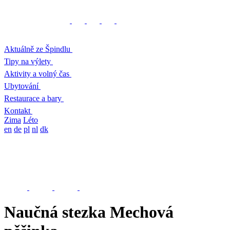
Aktuálně ze Špindlu
Tipy na výlety
Aktivity a volný čas
Ubytování
Restaurace a bary
Kontakt
Zima
Léto
en
de
pl
nl
dk
Naučná stezka Mechová