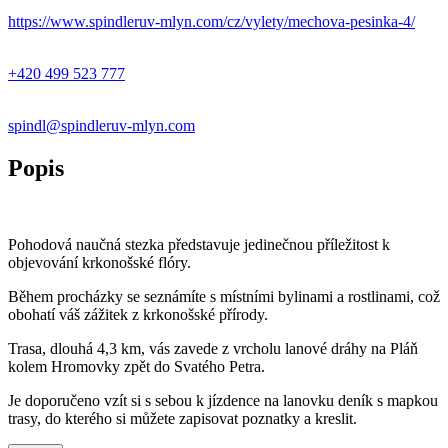
https://www.spindleruv-mlyn.com/cz/vylety/mechova-pesinka-4/
+420 499 523 777
spindl@spindleruv-mlyn.com
Popis
Pohodová naučná stezka představuje jedinečnou příležitost k
objevování krkonošské flóry.
Během procházky se seznámíte s místními bylinami a rostlinami, což
obohatí váš zážitek z krkonošské přírody.
Trasa, dlouhá 4,3 km, vás zavede z vrcholu lanové dráhy na Pláň
kolem Hromovky zpět do Svatého Petra.
Je doporučeno vzít si s sebou k jízdence na lanovku deník s mapkou
trasy, do kterého si můžete zapisovat poznatky a kreslit.