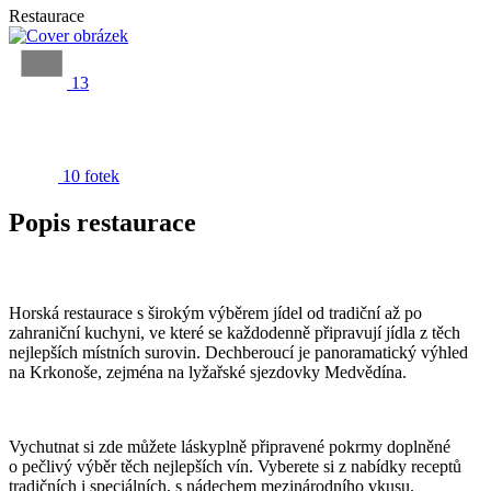
Restaurace
13
10 fotek
Popis restaurace
Horská restaurace s širokým výběrem jídel od tradiční až po
zahraniční kuchyni, ve které se každodenně připravují jídla z těch
nejlepších místních surovin. Dechberoucí je panoramatický výhled
na Krkonoše, zejména na lyžařské sjezdovky Medvědína.
Vychutnat si zde můžete láskyplně připravené pokrmy doplněné
o pečlivý výběr těch nejlepších vín. Vyberete si z nabídky receptů
tradičních i speciálních, s nádechem mezinárodního vkusu.