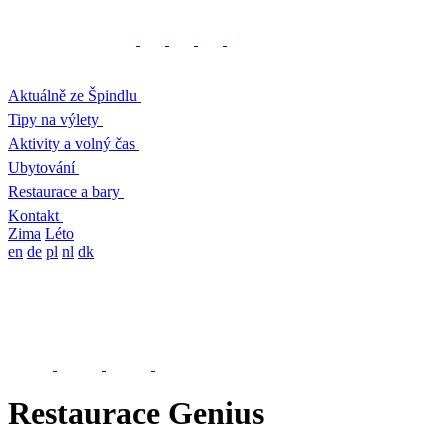
Aktuálně ze Špindlu
Tipy na výlety
Aktivity a volný čas
Ubytování
Restaurace a bary
Kontakt
Zima
Léto
en
de
pl
nl
dk
Restaurace Genius