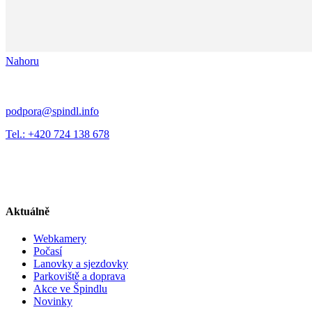
Nahoru
podpora@spindl.info
Tel.: +420 724 138 678
Aktuálně
Webkamery
Počasí
Lanovky a sjezdovky
Parkoviště a doprava
Akce ve Špindlu
Novinky