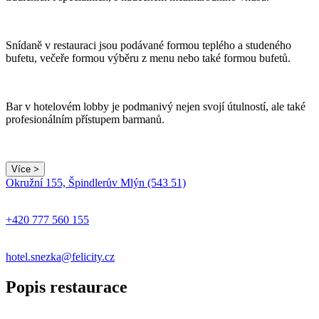
Snídaně v restauraci jsou podávané formou teplého a studeného
bufetu, večeře formou výběru z menu nebo také formou bufetů.
Bar v hotelovém lobby je podmanivý nejen svojí útulností, ale také
profesionálním přístupem barmanů.
Více >
Okružní 155, Špindlerův Mlýn (543 51)
+420 777 560 155
hotel.snezka@felicity.cz
Popis restaurace