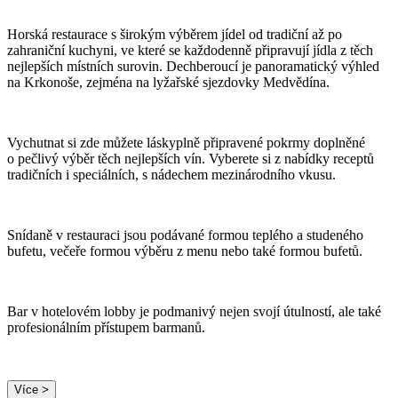
Horská restaurace s širokým výběrem jídel od tradiční až po
zahraniční kuchyni, ve které se každodenně připravují jídla z těch
nejlepších místních surovin. Dechberoucí je panoramatický výhled
na Krkonoše, zejména na lyžařské sjezdovky Medvědína.
Vychutnat si zde můžete láskyplně připravené pokrmy doplněné
o pečlivý výběr těch nejlepších vín. Vyberete si z nabídky receptů
tradičních i speciálních, s nádechem mezinárodního vkusu.
Snídaně v restauraci jsou podávané formou teplého a studeného
bufetu, večeře formou výběru z menu nebo také formou bufetů.
Bar v hotelovém lobby je podmanivý nejen svojí útulností, ale také
profesionálním přístupem barmanů.
Více >