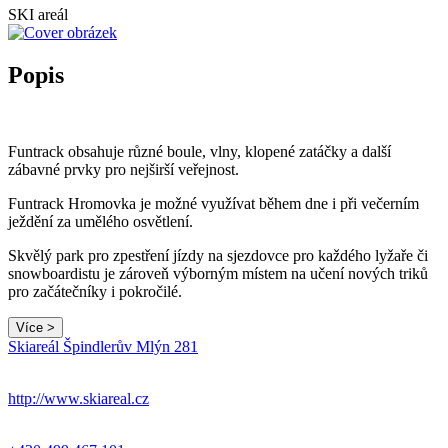
SKI areál
Popis
Funtrack obsahuje různé boule, vlny, klopené zatáčky a další
zábavné prvky pro nejširší veřejnost.
Funtrack Hromovka je možné využívat během dne i při večerním
ježdění za umělého osvětlení.
Skvělý park pro zpestření jízdy na sjezdovce pro každého lyžaře či
snowboardistu je zároveň výborným místem na učení nových triků
pro začátečníky i pokročilé.
Více >
Skiareál Špindlerův Mlýn 281
http://www.skiareal.cz