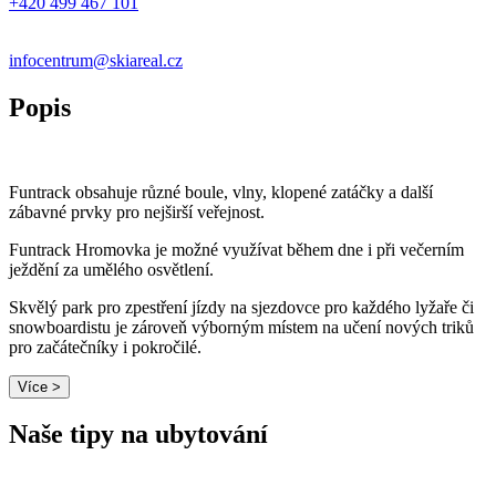
+420 499 467 101
infocentrum@skiareal.cz
Popis
Funtrack obsahuje různé boule, vlny, klopené zatáčky a další
zábavné prvky pro nejširší veřejnost.
Funtrack Hromovka je možné využívat během dne i při večerním
ježdění za umělého osvětlení.
Skvělý park pro zpestření jízdy na sjezdovce pro každého lyžaře či
snowboardistu je zároveň výborným místem na učení nových triků
pro začátečníky i pokročilé.
Více >
Naše tipy na ubytování