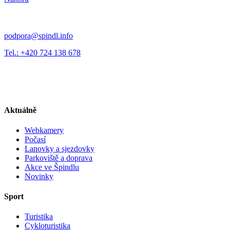
podpora@spindl.info
Tel.: +420 724 138 678
Aktuálně
Webkamery
Počasí
Lanovky a sjezdovky
Parkoviště a doprava
Akce ve Špindlu
Novinky
Sport
Turistika
Cykloturistika