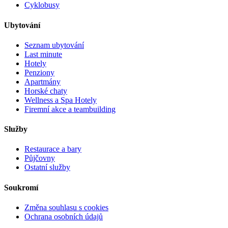
Cyklobusy
Ubytování
Seznam ubytování
Last minute
Hotely
Penziony
Apartmány
Horské chaty
Wellness a Spa Hotely
Firemní akce a teambuilding
Služby
Restaurace a bary
Půjčovny
Ostatní služby
Soukromí
Změna souhlasu s cookies
Ochrana osobních údajů