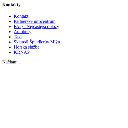
Kontakty
Kontakt
Partnerské infocentrum
FAQ - Nejčastější dotazy
Autobusy
Taxi
Skiareál Špindlerův Mlýn
Horská služba
KRNAP
Načítám...