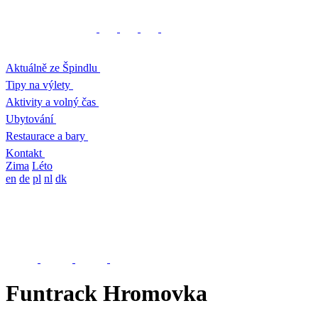
Aktuálně ze Špindlu
Tipy na výlety
Aktivity a volný čas
Ubytování
Restaurace a bary
Kontakt
Zima
Léto
en
de
pl
nl
dk
Funtrack Hromovka