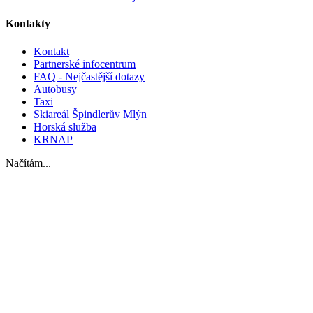
Kontakty
Kontakt
Partnerské infocentrum
FAQ - Nejčastější dotazy
Autobusy
Taxi
Skiareál Špindlerův Mlýn
Horská služba
KRNAP
Načítám...