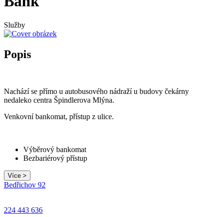
Bank
Služby
Popis
Nachází se přímo u autobusového nádraží u budovy čekárny
nedaleko centra Špindlerova Mlýna.
Venkovní bankomat, přístup z ulice.
Výběrový bankomat
Bezbariérový přístup
Více >
Leaflet
|
© Seznam.cz a.s. a další
Bedřichov 92
+
−
224 443 636