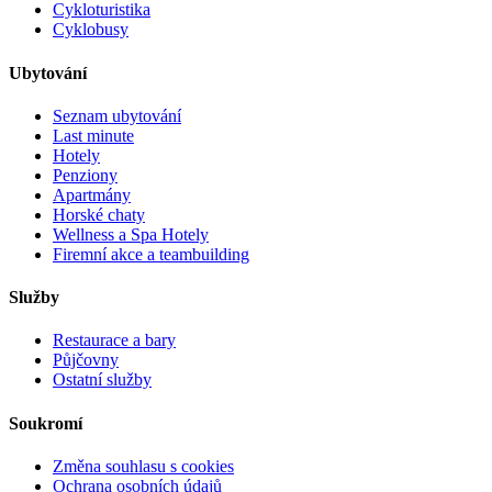
Cykloturistika
Cyklobusy
Ubytování
Seznam ubytování
Last minute
Hotely
Penziony
Apartmány
Horské chaty
Wellness a Spa Hotely
Firemní akce a teambuilding
Služby
Restaurace a bary
Půjčovny
Ostatní služby
Soukromí
Změna souhlasu s cookies
Ochrana osobních údajů