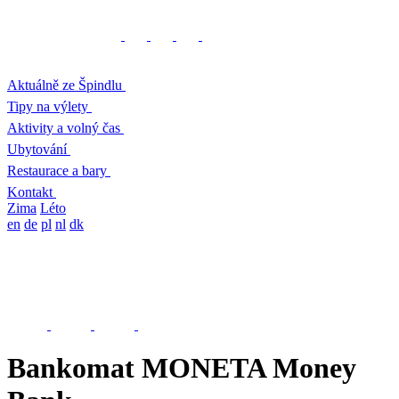
Aktuálně ze Špindlu
Tipy na výlety
Aktivity a volný čas
Ubytování
Restaurace a bary
Kontakt
Zima
Léto
en
de
pl
nl
dk
Bankomat MONETA Money