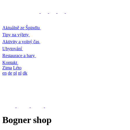
Aktuálně ze Špindlu
Tipy na výlety
Aktivity a volný čas
Ubytování
Restaurace a bary
Kontakt
Zima
Léto
en
de
pl
nl
dk
Bogner shop