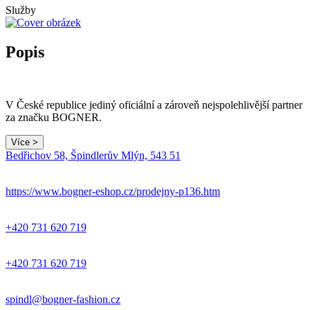
Služby
Popis
V České republice jediný oficiální a zároveň ​nejspolehlivější partner
za značku BOGNER.
Více >
Bedřichov 58, Špindlerův Mlýn, 543 51
https://www.bogner-eshop.cz/prodejny-p136.htm
+420 731 620 719
+420 731 620 719
spindl@bogner-fashion.cz