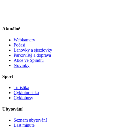
Aktuálně
Webkamery
Počasí
Lanovky a sjezdovky
Parkoviště a doprava
Akce ve Špindlu
Novinky
Sport
Turistika
Cykloturistika
Cyklobusy
Ubytování
Seznam ubytování
Last minute