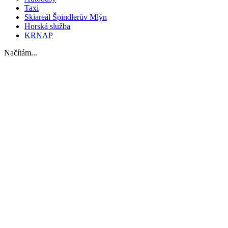
Taxi
Skiareál Špindlerův Mlýn
Horská služba
KRNAP
Načítám...