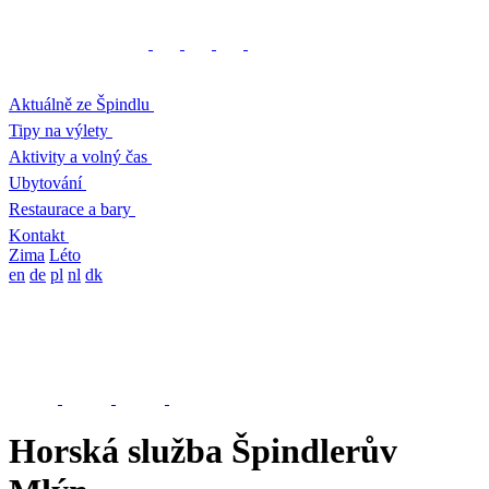
Aktuálně ze Špindlu
Tipy na výlety
Aktivity a volný čas
Ubytování
Restaurace a bary
Kontakt
Zima
Léto
en
de
pl
nl
dk
Horská služba Špindlerův