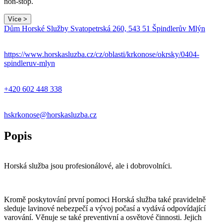
non-stop.
Více >
Leaflet
|
© Seznam.cz a.s. a další
Dům Horské Služby Svatopetrská 260, 543 51 Špindlerův Mlýn
+
−
https://www.horskasluzba.cz/cz/oblasti/krkonose/okrsky/0404-
spindleruv-mlyn
+420 602 448 338
hskrkonose@horskasluzba.cz
Popis
Horská služba jsou profesionálové, ale i dobrovolníci.
Kromě poskytování první pomoci Horská služba také pravidelně
sleduje lavinové nebezpečí a vývoj počasí a vydává odpovídající
varování. Věnuje se také preventivní a osvětové činnosti. Jejich