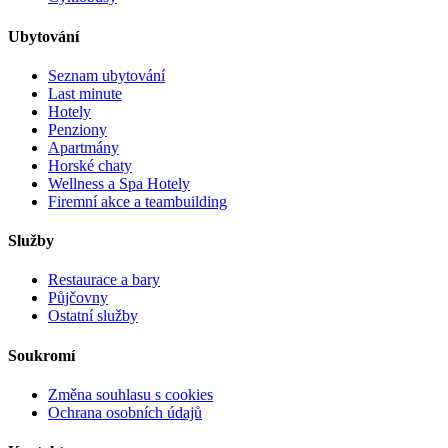
Ubytování
Seznam ubytování
Last minute
Hotely
Penziony
Apartmány
Horské chaty
Wellness a Spa Hotely
Firemní akce a teambuilding
Služby
Restaurace a bary
Půjčovny
Ostatní služby
Soukromí
Změna souhlasu s cookies
Ochrana osobních údajů