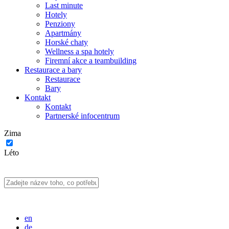
Last minute
Hotely
Penziony
Apartmány
Horské chaty
Wellness a spa hotely
Firemní akce a teambuilding
Restaurace a bary
Restaurace
Bary
Kontakt
Kontakt
Partnerské infocentrum
Zima
Léto
en
de