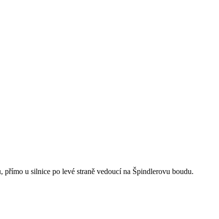
přímo u silnice po levé straně vedoucí na Špindlerovu boudu.
Leaflet
|
© Seznam.cz a.s. a další