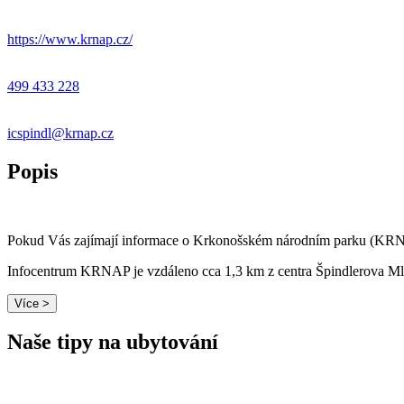
+
−
https://www.krnap.cz/
499 433 228
icspindl@krnap.cz
Popis
Pokud Vás zajímají informace o Krkonošském národním parku (KRNAP),
Infocentrum KRNAP je vzdáleno cca 1,3 km z centra Špindlerova Mlý
Více >
Naše tipy na ubytování