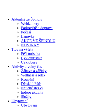
Aktuálně ze Špindlu
Webkamery
Parkoviště a doprava
Počasí
Lanovky
AKCE VE ŠPINDLU
NOVINKY
Tipy na výlety
Pěší turistika
Cykloturistika
Cyklobusy
Aktivity a volný čas
Zábava a zážitky
Wellness a relax
Koupání
Dětská hřiště
Naučné stezky
Indoor aktivity
Služby
Ubytování
Ubytování