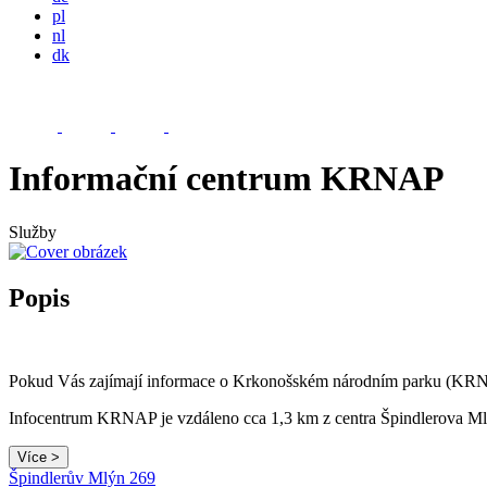
pl
nl
dk
Informační centrum KRNAP
Služby
Popis
Pokud Vás zajímají informace o Krkonošském národním parku (KRNAP),
Infocentrum KRNAP je vzdáleno cca 1,3 km z centra Špindlerova Mlý
Více >
Špindlerův Mlýn 269