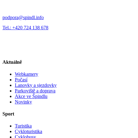
podpora@spindl.info
Tel.: +420 724 138 678
Aktuálně
Webkamery
Počasí
Lanovky a sjezdovky
Parkoviště a doprava
Akce ve Špindlu
Novinky
Sport
Turistika
Cykloturistika
Cyklobusy