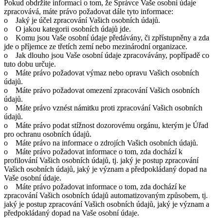
Pokud obdržíte informaci o tom, že Správce Vaše osobní údaje
zpracovává, máte právo požadovat dále tyto informace:
o Jaký je účel zpracování Vašich osobních údajů.
o O jakou kategorii osobních údajů jde.
o Komu jsou Vaše osobní údaje předávány, či zpřístupněny a zda
jde o příjemce ze třetích zemí nebo mezinárodní organizace.
o Jak dlouho jsou Vaše osobní údaje zpracovávány, popřípadě co
tuto dobu určuje.
o Máte právo požadovat výmaz nebo opravu Vašich osobních
údajů.
o Máte právo požadovat omezení zpracování Vašich osobních
údajů.
o Máte právo vznést námitku proti zpracování Vašich osobních
údajů.
o Máte právo podat stížnost dozorovému orgánu, kterým je Úřad
pro ochranu osobních údajů.
o Máte právo na informace o zdrojích Vašich osobních údajů.
o Máte právo požadovat informace o tom, zda dochází k
profilování Vašich osobních údajů, tj. jaký je postup zpracování
Vašich osobních údajů, jaký je význam a předpokládaný dopad na
Vaše osobní údaje.
o Máte právo požadovat informace o tom, zda dochází ke
zpracování Vašich osobních údajů automatizovaným způsobem, tj.
jaký je postup zpracování Vašich osobních údajů, jaký je význam a
předpokládaný dopad na Vaše osobní údaje.