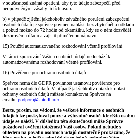
v současnosti známá opatření, aby tyto údaje zabezpečil před
neoprávněnými zásahy třetích osob.
b) v případě zjištění jakéhokoliv závažného porušení zabezpečení
osobních údajů je správce povinen nahlásit bez zbytečného odkladu
a pokud možno do 72 hodin od okamžiku, kdy se o něm dozvěděl
dozorovému úřadu a zajistit přiměřenou nápravu.
15) Použití automatizovaného rozhodování včetně profilování
V rámci zpracování Vašich osobních údajů nedochází k
automatizovanému rozhodování včetně profilování.
16) Pověřenec pro ochranu osobních údajů
Správce nemá dle GDPR povinnost ustanovit pověřence pro
ochranu osobních údajů. V případě jakýchkoliv dotazů k oblasti
ochrany osobních údajů můžete kontaktovat Správce na
emailu:
podpora@spindl.info
Berte, prosím, na vědomí, že veškeré informace o osobních
údajích lze poskytovat pouze a výhradně osobě, kteréžto osobní
údaje se náleží. V důsledku této skutečnosti může Správce
požadovat ověření totožnosti Vaší osoby. Pokud nebude s
ohledem na povahu osobních údajů dostatečně prokázáno, že
jde o osobu, o jejíž osobní údaje se jedná, nebudou Vám