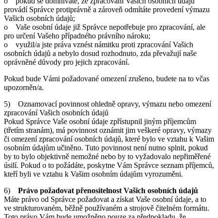
o pokud se domníváte, že zpracování Vašich osobních údajů
provádí Správce protiprávně a zároveň odmítáte provedení výmazu
Vašich osobních údajů;
o Vaše osobní údaje již Správce nepotřebuje pro zpracování, ale
pro určení Vašeho případného právního nároku;
o využil/a jste práva vznést námitku proti zpracování Vašich
osobních údajů a nebylo dosud rozhodnuto, zda převažují naše
oprávněné důvody pro jejich zpracování.
Pokud bude Vámi požadované omezení zrušeno, budete na to včas
upozorněn/a.
5) Oznamovací povinnost ohledně opravy, výmazu nebo omezení
zpracování Vašich osobních údajů
Pokud Správce Vaše osobní údaje zpřístupnil jiným příjemcům
(třetím stranám), má povinnost oznámit jim veškeré opravy, výmazy
či omezení zpracování osobních údajů, které bylo ve vztahu k Vašim
osobním údajům učiněno. Tuto povinnost není nutno splnit, pokud
by to bylo objektivně nemožné nebo by to vyžadovalo nepřiměřené
úsilí. Pokud o to požádáte, poskytne Vám Správce seznam příjemců,
kteří byli ve vztahu k Vašim osobním údajům vyrozuměni.
6)
Právo požadovat přenositelnost Vašich osobních údajů
Máte právo od Správce požadovat a získat Vaše osobní údaje, a to
ve strukturovaném, běžně používaném a strojově čitelném formátu.
Toto právo Vám bude umožněno pouze za předpokladu, že