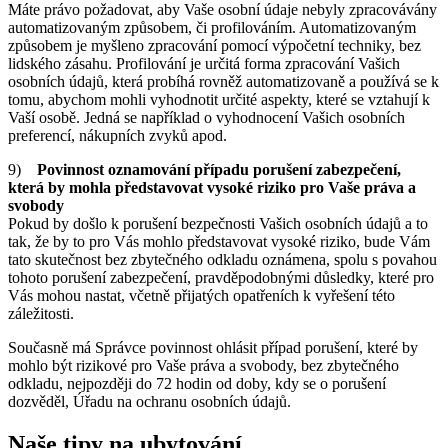
Máte právo požadovat, aby Vaše osobní údaje nebyly zpracovávány
automatizovaným způsobem, či profilováním. Automatizovaným
způsobem je myšleno zpracování pomocí výpočetní techniky, bez
lidského zásahu. Profilování je určitá forma zpracování Vašich
osobních údajů, která probíhá rovněž automatizovaně a používá se k
tomu, abychom mohli vyhodnotit určité aspekty, které se vztahují k
Vaší osobě. Jedná se například o vyhodnocení Vašich osobních
preferencí, nákupních zvyků apod.
9)
Povinnost oznamování případu porušení zabezpečení,
která by mohla představovat vysoké riziko pro Vaše práva a
svobody
Pokud by došlo k porušení bezpečnosti Vašich osobních údajů a to
tak, že by to pro Vás mohlo představovat vysoké riziko, bude Vám
tato skutečnost bez zbytečného odkladu oznámena, spolu s povahou
tohoto porušení zabezpečení, pravděpodobnými důsledky, které pro
Vás mohou nastat, včetně přijatých opatřeních k vyřešení této
záležitosti.
Současně má Správce povinnost ohlásit případ porušení, které by
mohlo být rizikové pro Vaše práva a svobody, bez zbytečného
odkladu, nejpozději do 72 hodin od doby, kdy se o porušení
dozvěděl, Úřadu na ochranu osobních údajů.
Naše tipy na ubytování