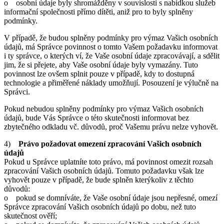
o osobní údaje byly shromážděny v souvislosti s nabídkou služeb
informační společnosti přímo dítěti, aniž pro to byly splněny
podmínky.
V případě, že budou splněny podmínky pro výmaz Vašich osobních
údajů, má Správce povinnost o tomto Vašem požadavku informovat
i ty správce, o kterých ví, že Vaše osobní údaje zpracovávají, a sdělit
jim, že si přejete, aby Vaše osobní údaje byly vymazány. Tuto
povinnost lze ovšem splnit pouze v případě, kdy to dostupná
technologie a přiměřené náklady umožňují. Posouzení je výlučně na
Správci.
Pokud nebudou splněny podmínky pro výmaz Vašich osobních
údajů, bude Vás Správce o této skutečnosti informovat bez
zbytečného odkladu vč. důvodů, proč Vašemu právu nelze vyhovět.
4)
Právo požadovat omezení zpracování Vašich osobních
údajů
Pokud u Správce uplatníte toto právo, má povinnost omezit rozsah
zpracování Vašich osobních údajů. Tomuto požadavku však lze
vyhovět pouze v případě, že bude splněn kterýkoliv z těchto
důvodů:
o pokud se domníváte, že Vaše osobní údaje jsou nepřesné, omezí
Správce zpracování Vašich osobních údajů po dobu, než tuto
skutečnost ověří;