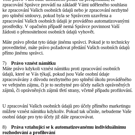
zpracování Správce provádí na základě Vámi uděleného souhlasu
ke zpracování Vašich osobních údajů nebo je zpracování nezbytné
pro splnění smlouvy, pokud byla se Správcem uzavřena a
zpracování Vašich osobních údajů je prováděno automatizovanými
prostředky. V opačném případě nemá Správce povinnost Vaší
žádosti o přenositelnost osobních údajů vyhovět.
Máte právo předat tyto údaje jinému správci. Pokud je to technicky
proveditelné, máte právo požadovat předání Vašich osobních údajů
přímo jinému správci.
7)
Právo vznést námitku
Máte právo kdykoli vznést námitku proti zpracování osobních
údajů, které se Vás týkají, pokud jsou Vaše osobní údaje
zpracovávány z důvodu nezbytného pro splnění úkolu prováděného
ve veřejném zájmu, či je to nezbytné pro účely našich oprávněných
zájmů, či oprávněných zájmů třetí strany, včetně případu profilování.
U zpracování Vašich osobních údajů pro účely přímého marketingu
můžete vznést námitku kdykoliv. Pokud tak učiníte, nebudeme Vaše
osobní údaje pro tyto účely již dále zpracovávat.
8)
Práva vztahující se k automatizovanému individuálnímu
rozhodování a profilování