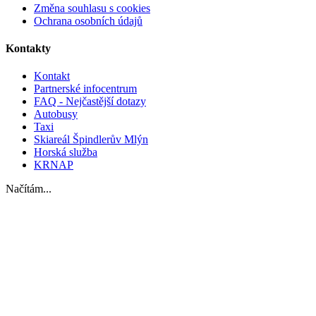
Změna souhlasu s cookies
Ochrana osobních údajů
Kontakty
Kontakt
Partnerské infocentrum
FAQ - Nejčastější dotazy
Autobusy
Taxi
Skiareál Špindlerův Mlýn
Horská služba
KRNAP
Načítám...