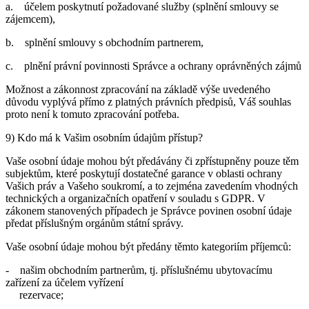
a. účelem poskytnutí požadované služby (splnění smlouvy se
zájemcem),
b. splnění smlouvy s obchodním partnerem,
c. plnění právní povinnosti Správce a ochrany oprávněných zájmů
Možnost a zákonnost zpracování na základě výše uvedeného
důvodu vyplývá přímo z platných právních předpisů, Váš souhlas
proto není k tomuto zpracování potřeba.
9) Kdo má k Vašim osobním údajům přístup?
Vaše osobní údaje mohou být předávány či zpřístupněny pouze těm
subjektům, které poskytují dostatečné garance v oblasti ochrany
Vašich práv a Vašeho soukromí, a to zejména zavedením vhodných
technických a organizačních opatření v souladu s GDPR. V
zákonem stanovených případech je Správce povinen osobní údaje
předat příslušným orgánům státní správy.
Vaše osobní údaje mohou být předány těmto kategoriím příjemců:
- našim obchodním partnerům, tj. příslušnému ubytovacímu
zařízení za účelem vyřízení
rezervace;