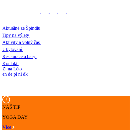
Aktuálně ze Špindlu
Tipy na výlety
Aktivity a volný čas
Ubytování
Restaurace a bary
Kontakt
Zima
Léto
en
de
pl
nl
dk
NÁŠ TIP
YOGA DAY
Více