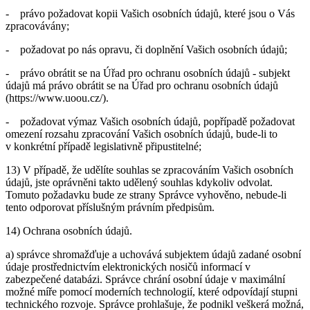
- právo požadovat kopii Vašich osobních údajů, které jsou o Vás
zpracovávány;
- požadovat po nás opravu, či doplnění Vašich osobních údajů;
- právo obrátit se na Úřad pro ochranu osobních údajů - subjekt
údajů má právo obrátit se na Úřad pro ochranu osobních údajů
(https://www.uoou.cz/).
- požadovat výmaz Vašich osobních údajů, popřípadě požadovat
omezení rozsahu zpracování Vašich osobních údajů, bude-li to
v konkrétní případě legislativně připustitelné;
13) V případě, že udělíte souhlas se zpracováním Vašich osobních
údajů, jste oprávněni takto udělený souhlas kdykoliv odvolat.
Tomuto požadavku bude ze strany Správce vyhověno, nebude-li
tento odporovat příslušným právním předpisům.
14) Ochrana osobních údajů.
a) správce shromažďuje a uchovává subjektem údajů zadané osobní
údaje prostřednictvím elektronických nosičů informací v
zabezpečené databázi. Správce chrání osobní údaje v maximální
možné míře pomocí moderních technologií, které odpovídají stupni
technického rozvoje. Správce prohlašuje, že podnikl veškerá možná,