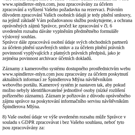
www.spindleruv-mlyn.com, jsou zpracovávány za účelem
zpracování a vyřízení Vašeho požadavku na rezervaci. Právním
důvodem zpracování Vašich osobních údajů je tedy plnění smlouvy,
na jejímž základě Vám požadovanou službu poskytujeme, a ochrana
oprávněných zájmů Správce, pročež ke zpracování v čl. 6
uvedeném rozsahu dáváte vyplněním předmětného formuláře
výslovný souhlas.
Správce dále zpracovává osobní údaje svých obchodních partnerů
za účelem plnění uzavřených smluv a za účelem plnění právních
povinností vyplývajících z platných právních předpisů, jako je
zejména povinnost archivace účetních dokladů.
Záznamy z kamerového systému dostupného prostřednictvím webu
www.spindleruv-mlyn.com jsou zpracovány za účelem poskytnutí
aktuálních informací ze Špindlerova Mlýna návštěvníkům
webového portálu. Kamerový systém je nastaven tak, aby pokud
možno nebyly identifikovatelné jednotlivé osoby (nízké rozlišení
pořízeného záznamu). Záznam je pořizován z důvodu oprávněného
zájmu správce na poskytování informačního servisu návštěvníkům
Špindlerova Mlýna.
8) Vaše osobní údaje ve výše uvedeném rozsahu může Správce v
souladu s GDPR zpracovávat i bez Vašeho souhlasu, neboť tyto
jsou zpracovávány za: