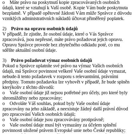
o Máte právo na poskytnutí kopie zpracovávaných osobních
údajů, které se vztahují k Vaší osobě. Kopie Vám bude poskytnuta
bezplatně. V případě opětovné žádosti Vám může Správce z důvodu
vzniklých administrativních nákladů účtovat přiměřený poplatek.
2)
Právo na opravu osobních údajů
V případě, že zjistíte, že osobní údaje, které o Vás Správce
zpracovává, jsou nepřesné, máte právo požadovat jejich opravu.
Opravu Správce provede bez zbytečného odkladu poté, co mu
sdělíte aktuální osobní údaje.
3)
Právo požadovat výmaz osobních údajů
Pokud u Správce uplatníte své právo na výmaz Vašich osobních
údajů, má Správce povinnost veškeré Vaše osobní údaje vymazat,
nebude-li tento požadavek v rozporu s relevantními, právními
předpisy. Tomuto požadavku lze vyhovět v případě, že bude splněn
kterýkoliv z těchto důvodů:
o Vaše osobní údaje již nejsou potřebné pro účely, pro které byly
shromážděny nebo zpracovány;
o Odvoláte Váš souhlas, pokud byly Vaše osobní údaje
zpracovány na jeho základě, a neexistuje žádný další právní důvod
pro zpracování Vašich osobních údajů;
o Vaše osobní údaje jsou zpracovávány protiprávně;
o Vaše osobní údaje musí být vymazány za účelem splnění
povinnosti uložené právem Evropské unie nebo České republiky;