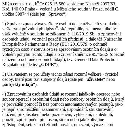
Mlýn.com s. r. o., IČO: 025 15 580 se sídlem: Na strži 2097/63,
Krč, 140 00 Praha 4 vedená u Městského soudu v Praze, oddíl C,
vložka 398744 (dále jen „Správce“).
2) Správce zpracovává veškeré osobní údaje uživatelů v souladu s
veškerými právními předpisy České republiky, zejména, nikoliv
však výlučně v souladu se zákonem č. 110/2019 Sb., o zpracování
osobních údajů, ve znění pozdějších předpisů, a dále též Nařízením
Evropského Parlamentu a Rady (EU) 2016/679, o ochraně
fyzických osob v souvislosti se zpracováním osobních údajů a o
volném pohybu těchto údajů a o zrušení směrnice 95/46/ES (obecné
nařízení o ochraně osobních údajů), tzv. General Data Protection
Regulation (dále též „
GDPR
“).
3) Uživatelem se pro účely těchto zásad rozumí veškeré - fyzické
osoby, které jsou tzv. subjekty údajů (dále jen „
uživatelé
“ nebo
„
subjekty údajů
“).
4) Zpracováním osobních údajů se rozumí jakákoliv operace nebo
soubor operací s osobními údaji nebo soubory osobních údajů, který
je prováděn pomocí či bez pomoci automatizovaných postupů, jako
je např. shromáždění, zaznamenání, uspořádání, strukturování,
uložení, přizpůsobení nebo pozměnění, vyhledání, nahlédnutí,
použití, zpřístupnění přenosem, šíření nebo jakékoliv jiné
zpřístupnění, seřazení či zkombinování, omezení, výmaz nebo