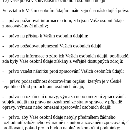
12) Vaše práva v souvislosti s ochranou osobních údajů
Ve vztahu k Vašim osobním údajům máte zejména následující práva:
- právo požadovat informace o tom, zda jsou Vaše osobní údaje
zpracovávány či nikoliv;
- právo na přístup k Vašim osobním údajům:
- právo požadovat přenesení Vašich osobních údajů;
- právo na informace o zdrojích Vašich osobních údajů, popřípadě,
zda byly Vaše osobní údaje získány z veřejně dostupných zdrojů;
- právo vznést námitku proti zpracování Vašich osobních údajů;
- právo podat stížnost dozorovému orgánu, kterým je v České
republice Úřad pro ochranu osobních údajů;
- právo na oznámení opravy, výmazu nebo omezení zpracování -
subjekt údajů má právo na oznámení ze strany správce v případě
opravy, výmazu nebo omezení zpracování osobních údajů;
- právo, aby Vaše osobní údaje nebyly předmětem žádného
rozhodnutí založeného výhradně na automatizovaném zpracování, či
profilování, pokud pro to budou naplněny konkrétní podmínky;