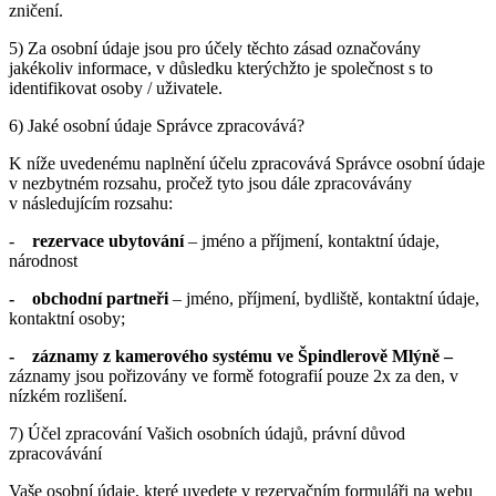
zničení.
5) Za osobní údaje jsou pro účely těchto zásad označovány
jakékoliv informace, v důsledku kterýchžto je společnost s to
identifikovat osoby / uživatele.
6) Jaké osobní údaje Správce zpracovává?
K níže uvedenému naplnění účelu zpracovává Správce osobní údaje
v nezbytném rozsahu, pročež tyto jsou dále zpracovávány
v následujícím rozsahu:
-
rezervace ubytování
– jméno a příjmení, kontaktní údaje,
národnost
- obchodní partneři
– jméno, příjmení, bydliště, kontaktní údaje,
kontaktní osoby;
- záznamy z kamerového systému ve Špindlerově Mlýně –
záznamy jsou pořizovány ve formě fotografií pouze 2x za den, v
nízkém rozlišení.
7) Účel zpracování Vašich osobních údajů, právní důvod
zpracovávání
Vaše osobní údaje, které uvedete v rezervačním formuláři na webu