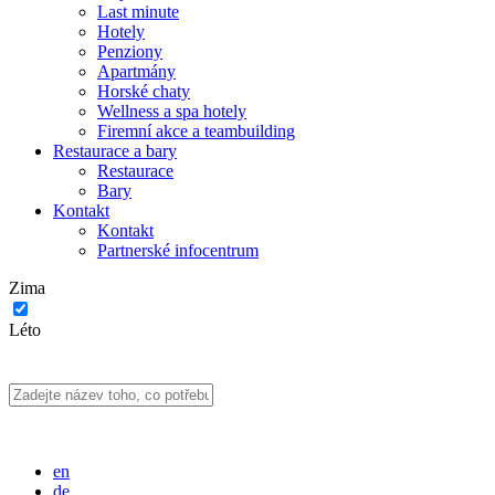
Last minute
Hotely
Penziony
Apartmány
Horské chaty
Wellness a spa hotely
Firemní akce a teambuilding
Restaurace a bary
Restaurace
Bary
Kontakt
Kontakt
Partnerské infocentrum
Zima
Léto
en
de