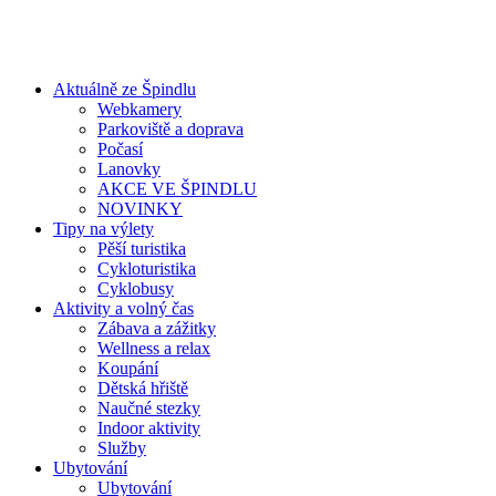
Aktuálně ze Špindlu
Webkamery
Parkoviště a doprava
Počasí
Lanovky
AKCE VE ŠPINDLU
NOVINKY
Tipy na výlety
Pěší turistika
Cykloturistika
Cyklobusy
Aktivity a volný čas
Zábava a zážitky
Wellness a relax
Koupání
Dětská hřiště
Naučné stezky
Indoor aktivity
Služby
Ubytování
Ubytování