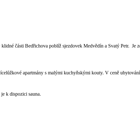
klidné části Bedřichova poblíž sjezdovek Medvědín a Svatý Petr. Je
 vícelůžkové apartmány s malými kuchyňskými kouty. V ceně ubytování
je k dispozici sauna.