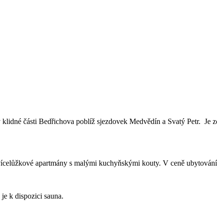
klidné části Bedřichova poblíž sjezdovek Medvědín a Svatý Petr. Je
 vícelůžkové apartmány s malými kuchyňskými kouty. V ceně ubytování
je k dispozici sauna.