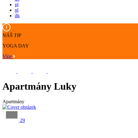
pl
nl
dk
NÁŠ TIP
YOGA DAY
Více
Apartmány Luky
Apartmány
29