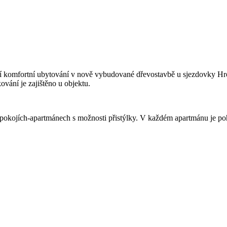
ízí komfortní ubytování v nově vybudované dřevostavbě u sjezdovky 
vání je zajištěno u objektu.
okojích-apartmánech s možnosti přistýlky. V každém apartmánu je poh