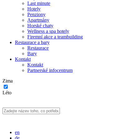
Last minute
Hotely
Penziony
Apartmány
Horské chaty
Wellness a spa hotely
Firemní akce a teambuilding
Restaurace a bary
Restaurace
Bary
Kontakt
Kontakt
Partnerské infocentrum
Zima
Léto
en
de