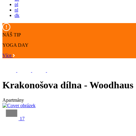
pl
nl
dk
NÁŠ TIP
YOGA DAY
Více
Krakonošova dílna - Woodhaus
Apartmány
17