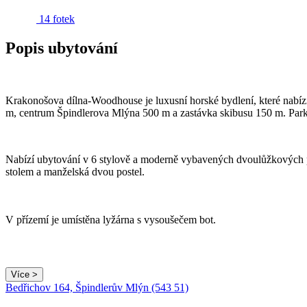
14 fotek
Popis ubytování
Krakonošova dílna-Woodhouse je luxusní horské bydlení, které nab
m, centrum Špindlerova Mlýna 500 m a zastávka skibusu 150 m. Parko
Nabízí ubytování v 6 stylově a moderně vybavených dvoulůžkových p
stolem a manželská dvou postel.
V přízemí je umístěna lyžárna s vysoušečem bot.
Více >
Bedřichov 164, Špindlerův Mlýn (543 51)