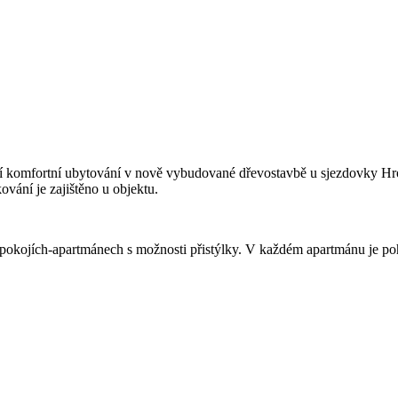
ízí komfortní ubytování v nově vybudované dřevostavbě u sjezdovky 
vání je zajištěno u objektu.
okojích-apartmánech s možnosti přistýlky. V každém apartmánu je poh