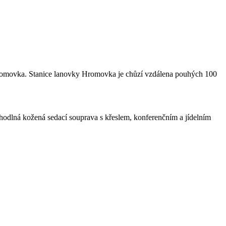
Hromovka. Stanice lanovky Hromovka je chůzí vzdálena pouhých 100
odlná kožená sedací souprava s křeslem, konferenčním a jídelním