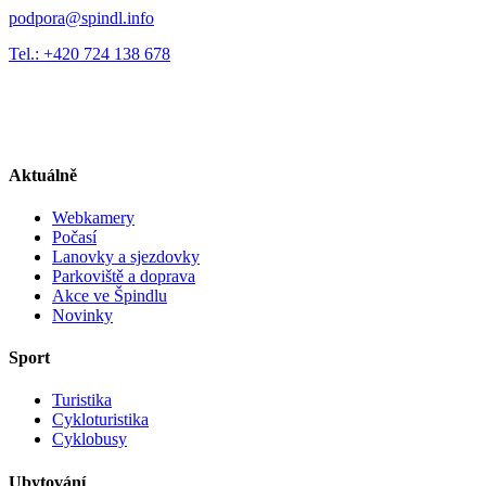
podpora@spindl.info
Tel.: +420 724 138 678
Aktuálně
Webkamery
Počasí
Lanovky a sjezdovky
Parkoviště a doprava
Akce ve Špindlu
Novinky
Sport
Turistika
Cykloturistika
Cyklobusy
Ubytování