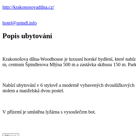
http://krakonosovadilna.cz/
hotel@spindl.info
Popis ubytování
Krakonošova dílna-Woodhouse je luxusní horské bydlení, které nab
m, centrum Špindlerova Mlýna 500 m a zastávka skibusu 150 m. Parko
Nabízí ubytování v 6 stylově a moderně vybavených dvoulůžkových p
stolem a manželská dvou postel.
V přízemí je umístěna lyžárna s vysoušečem bot.