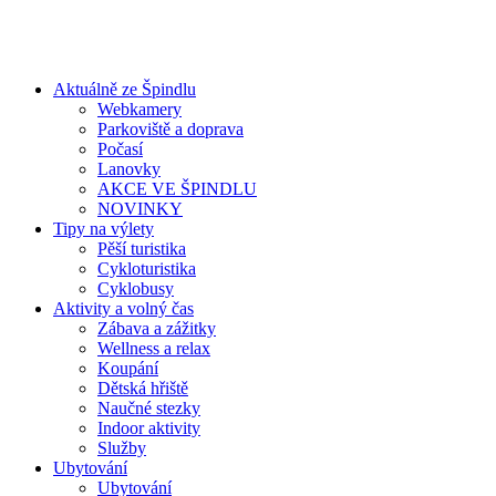
Aktuálně ze Špindlu
Webkamery
Parkoviště a doprava
Počasí
Lanovky
AKCE VE ŠPINDLU
NOVINKY
Tipy na výlety
Pěší turistika
Cykloturistika
Cyklobusy
Aktivity a volný čas
Zábava a zážitky
Wellness a relax
Koupání
Dětská hřiště
Naučné stezky
Indoor aktivity
Služby
Ubytování
Ubytování