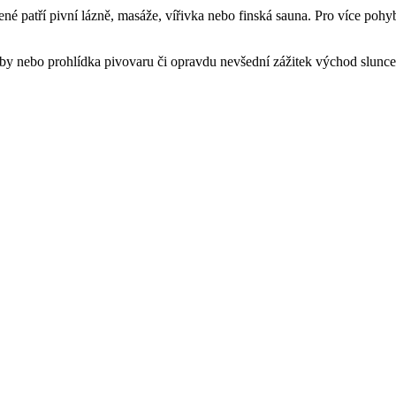
né patří pivní lázně, masáže, vířivka nebo finská sauna. Pro více pohyb
lby nebo prohlídka pivovaru či opravdu nevšední zážitek východ slunce