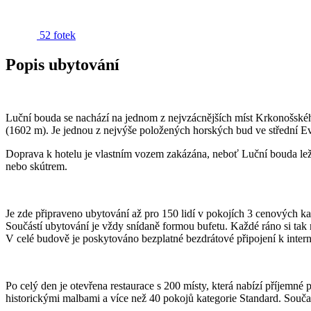
52 fotek
Popis ubytování
Luční bouda se nachází na jednom z nejvzácnějších míst Krkonošské
(1602 m). Je jednou z nejvýše položených horských bud ve střední 
Doprava k hotelu je vlastním vozem zakázána, neboť Luční bouda leží
nebo skútrem.
Je zde připraveno ubytování až pro 150 lidí v pokojích 3 cenových
Součástí ubytování je vždy snídaně formou bufetu. Každé ráno si ta
V celé budově je poskytováno bezplatné bezdrátové připojení k intern
Po celý den je otevřena restaurace s 200 místy, která nabízí příjemn
historickými malbami a více než 40 pokojů kategorie Standard. Součas