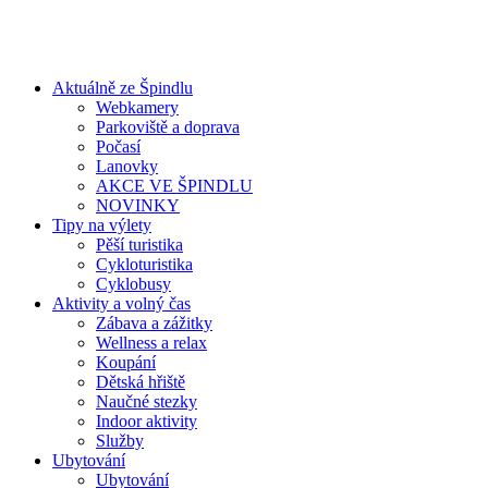
Aktuálně ze Špindlu
Webkamery
Parkoviště a doprava
Počasí
Lanovky
AKCE VE ŠPINDLU
NOVINKY
Tipy na výlety
Pěší turistika
Cykloturistika
Cyklobusy
Aktivity a volný čas
Zábava a zážitky
Wellness a relax
Koupání
Dětská hřiště
Naučné stezky
Indoor aktivity
Služby
Ubytování
Ubytování