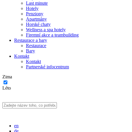
Last minute
Hotely
Penziony
Apartmány
Horské chaty
Wellness a spa hotely
Firemní akce a teambuilding
Restaurace a bary
Restaurace
Bary
Kontakt
Kontakt
Partnerské infocentrum
Zima
Léto
en
de