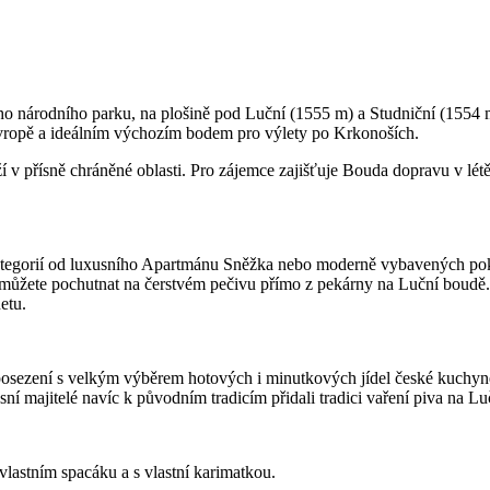
ho národního parku, na plošině pod Luční (1555 m) a Studniční (1554
Evropě a ideálním výchozím bodem pro výlety po Krkonoších.
 v přísně chráněné oblasti. Pro zájemce zajišťuje Bouda dopravu v lét
 kategorií od luxusního Apartmánu Sněžka nebo moderně vybavených pok
k můžete pochutnat na čerstvém pečivu přímo z pekárny na Luční boudě.
etu.
é posezení s velkým výběrem hotových i minutkových jídel české kuchyně
ní majitelé navíc k původním tradicím přidali tradici vaření piva na L
 vlastním spacáku a s vlastní karimatkou.