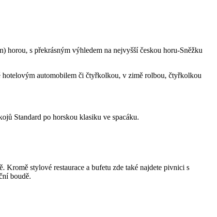
 m) horou, s překrásným výhledem na nejvyšší českou horu-Sněžku
ě hotelovým automobilem či čtyřkolkou, v zimě rolbou, čtyřkolkou
ojů Standard po horskou klasiku ve spacáku.
. Kromě stylové restaurace a bufetu zde také najdete pivnici s
uční boudě.