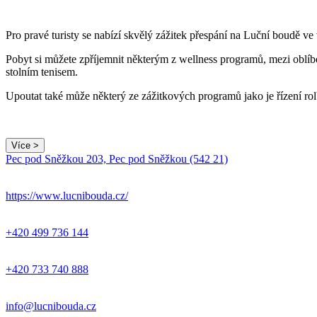
Pro pravé turisty se nabízí skvělý zážitek přespání na Luční boudě ve
Pobyt si můžete zpříjemnit některým z wellness programů, mezi oblíbe
stolním tenisem.
Upoutat také může některý ze zážitkových programů jako je řízení ro
Více >
Pec pod Sněžkou 203, Pec pod Sněžkou (542 21)
https://www.lucnibouda.cz/
+420 499 736 144
+420 733 740 888
info@lucnibouda.cz