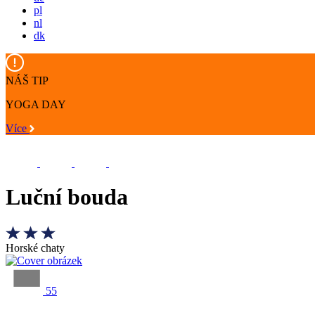
pl
nl
dk
NÁŠ TIP
YOGA DAY
Více
Luční bouda
Horské chaty
55