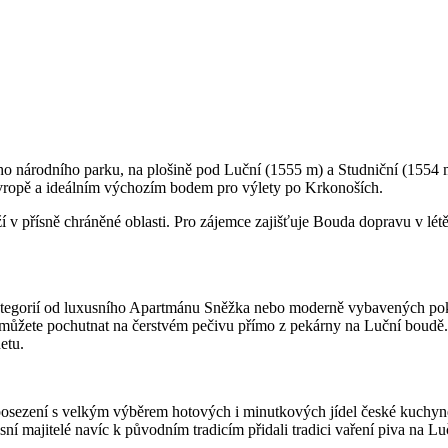
ho národního parku, na plošině pod Luční (1555 m) a Studniční (1554
Evropě a ideálním výchozím bodem pro výlety po Krkonoších.
 v přísně chráněné oblasti. Pro zájemce zajišťuje Bouda dopravu v lét
 kategorií od luxusního Apartmánu Sněžka nebo moderně vybavených pok
k můžete pochutnat na čerstvém pečivu přímo z pekárny na Luční boudě.
etu.
é posezení s velkým výběrem hotových i minutkových jídel české kuchyně
ní majitelé navíc k původním tradicím přidali tradici vaření piva na L