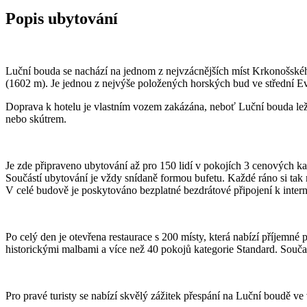
Popis ubytování
Luční bouda se nachází na jednom z nejvzácnějších míst Krkonošské
(1602 m). Je jednou z nejvýše položených horských bud ve střední 
Doprava k hotelu je vlastním vozem zakázána, neboť Luční bouda leží
nebo skútrem.
Je zde připraveno ubytování až pro 150 lidí v pokojích 3 cenových
Součástí ubytování je vždy snídaně formou bufetu. Každé ráno si ta
V celé budově je poskytováno bezplatné bezdrátové připojení k intern
Po celý den je otevřena restaurace s 200 místy, která nabízí příjemn
historickými malbami a více než 40 pokojů kategorie Standard. Součas
Pro pravé turisty se nabízí skvělý zážitek přespání na Luční boudě ve