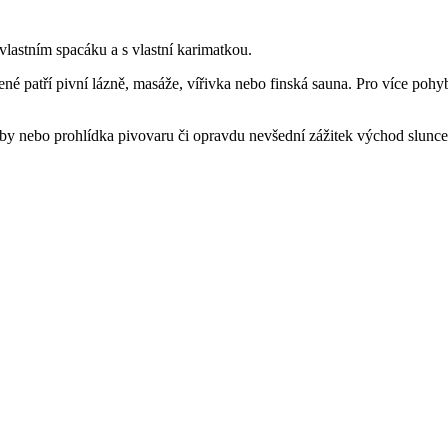
 vlastním spacáku a s vlastní karimatkou.
né patří pivní lázně, masáže, vířivka nebo finská sauna. Pro více pohyb
lby nebo prohlídka pivovaru či opravdu nevšední zážitek východ slunce