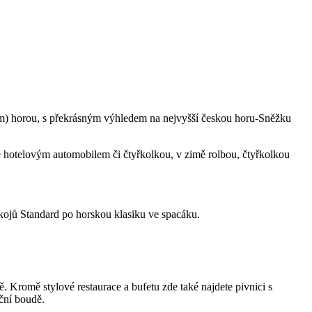
 m) horou, s překrásným výhledem na nejvyšší českou horu-Sněžku
ě hotelovým automobilem či čtyřkolkou, v zimě rolbou, čtyřkolkou
ojů Standard po horskou klasiku ve spacáku.
. Kromě stylové restaurace a bufetu zde také najdete pivnici s
uční boudě.