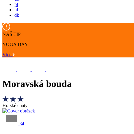
pl
nl
dk
NÁŠ TIP
YOGA DAY
Více
Moravská bouda
Horské chaty
34