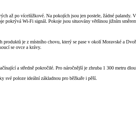
ých až po vícelůžkové. Na pokojích jsou jen postele, žádné palandy. V
oje pokrývá Wi-Fi signál. Pokoje jsou situovány většinou jižním směre
h produktů je z místního chovu, který se pase v okolí Moravské a Dvořá
soucí se ovce a krávy.
čínající a středně pokročilé. Pro náročnější je zhruba 1 300 metru dl
ky své poloze ideální základnou pro běžkaře i pěší.