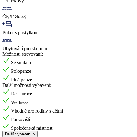
Třílůžkový
Čtyřlůžkový
Pokoj s přistýlkou
Ubytování pro skupinu
Možnosti stravování:
Se snídaní
Polopenze
Plná penze
Další možnosti vybavení:
Restaurace
Wellness
Vhodné pro rodiny s dětmi
Parkoviště
Společenská místnost
Další vybavení >