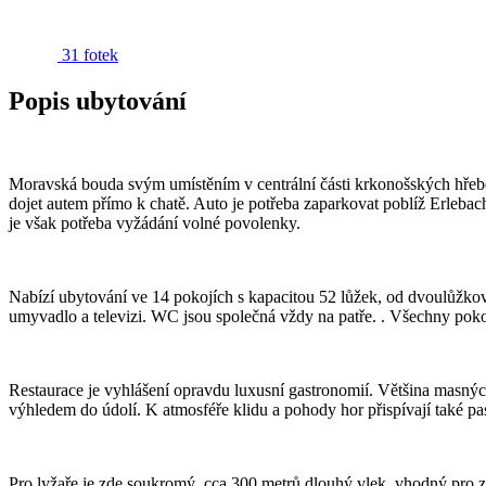
31 fotek
Popis ubytování
Moravská bouda svým umístěním v centrální části krkonošských hřebe
dojet autem přímo k chatě. Auto je potřeba zaparkovat poblíž Erleb
je však potřeba vyžádání volné povolenky.
Nabízí ubytování ve 14 pokojích s kapacitou 52 lůžek, od dvoulůžkov
umyvadlo a televizi. WC jsou společná vždy na patře. . Všechny pok
Restaurace je vyhlášení opravdu luxusní gastronomií. Většina masnýc
výhledem do údolí. K atmosféře klidu a pohody hor přispívají také pa
Pro lyžaře je zde soukromý, cca 300 metrů dlouhý vlek, vhodný pro za