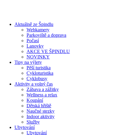
Aktuálně ze Špindlu
Webkamery
Parkoviště a doprava
Počasí
Lanovky
AKCE VE ŠPINDLU
NOVINKY
Tipy na výlety
Pěší turistika
Cykloturistika
Cyklobusy
Aktivity a volný čas
Zábava a zážitky
Wellness a relax
Koupání
Dětská hřiště
Naučné stezky
Indoor aktivity
Služby
Ubytování
Ubytování