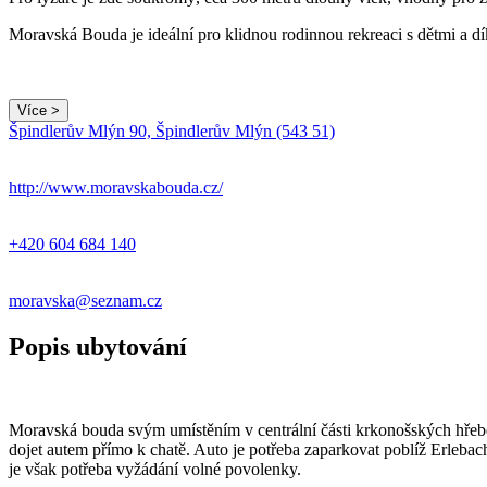
Moravská Bouda je ideální pro klidnou rodinnou rekreaci s dětmi a dí
Více >
Špindlerův Mlýn 90, Špindlerův Mlýn (543 51)
http://www.moravskabouda.cz/
+420 604 684 140
moravska@seznam.cz
Popis ubytování
Moravská bouda svým umístěním v centrální části krkonošských hřebe
dojet autem přímo k chatě. Auto je potřeba zaparkovat poblíž Erleb
je však potřeba vyžádání volné povolenky.