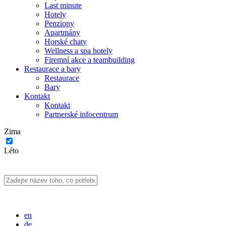
Last minute
Hotely
Penziony
Apartmány
Horské chaty
Wellness a spa hotely
Firemní akce a teambuilding
Restaurace a bary
Restaurace
Bary
Kontakt
Kontakt
Partnerské infocentrum
Zima
Léto
en
de