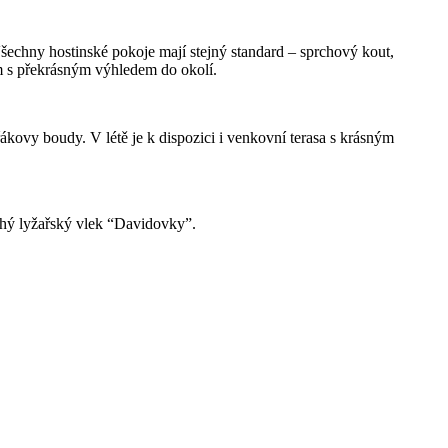
šechny hostinské pokoje mají stejný standard – sprchový kout,
m s překrásným výhledem do okolí.
kovy boudy. V létě je k dispozici i venkovní terasa s krásným
ouhý lyžařský vlek “Davidovky”.