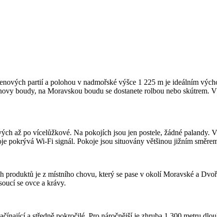
nových partií a polohou v nadmořské výšce 1 225 m je ideálním výchoz
achovy boudy, na Moravskou boudu se dostanete rolbou nebo skútrem. 
ých až po vícelůžkové. Na pokojích jsou jen postele, žádné palandy. V
oje pokrývá Wi-Fi signál. Pokoje jsou situovány většinou jižním směre
h produktů je z místního chovu, který se pase v okolí Moravské a Dvořá
soucí se ovce a krávy.
čínající a středně pokročilé. Pro náročnější je zhruba 1 300 metru dl