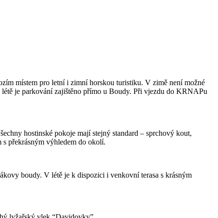
ím místem pro letní i zimní horskou turistiku. V zimě není možné
V létě je parkování zajištěno přímo u Boudy. Při vjezdu do KRNAPu
šechny hostinské pokoje mají stejný standard – sprchový kout,
m s překrásným výhledem do okolí.
kovy boudy. V létě je k dispozici i venkovní terasa s krásným
ouhý lyžařský vlek “Davidovky”.