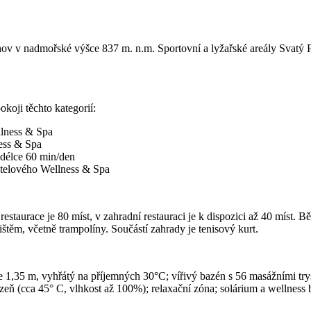
chov v nadmořské výšce 837 m. n.m. Sportovní a lyžařské areály Svatý
koji těchto kategorií:
llness & Spa
ess & Spa
délce 60 min/den
otelového Wellness & Spa
aurace je 80 míst, v zahradní restauraci je k dispozici až 40 míst. 
ištěm, včetně trampolíny. Součástí zahrady je tenisový kurt.
e 1,35 m, vyhřátý na příjemných 30°C; vířivý bazén s 56 masážními try
zeň (cca 45° C, vlhkost až 100%); relaxační zóna; solárium a wellness b