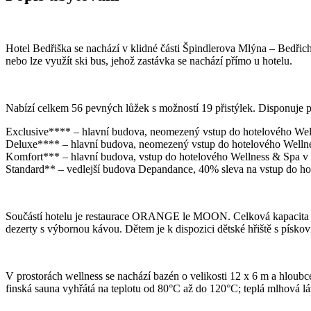
Hotel Bedřiška se nachází v klidné části Špindlerova Mlýna – Bedři
nebo lze využít ski bus, jehož zastávka se nachází přímo u hotelu.
Nabízí celkem 56 pevných lůžek s možností 19 přistýlek. Disponuje po
Exclusive**** – hlavní budova, neomezený vstup do hotelového We
Deluxe**** – hlavní budova, neomezený vstup do hotelového Welln
Komfort*** – hlavní budova, vstup do hotelového Wellness & Spa v 
Standard** – vedlejší budova Depandance, 40% sleva na vstup do h
Součástí hotelu je restaurace ORANGE le MOON. Celková kapacita rest
dezerty s výbornou kávou. Dětem je k dispozici dětské hřiště s pískov
V prostorách wellness se nachází bazén o velikosti 12 x 6 m a hloubc
finská sauna vyhřátá na teplotu od 80°C až do 120°C; teplá mlhová lá