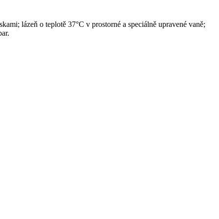
skami; lázeň o teplotě 37°C v prostorné a speciálně upravené vaně;
ar.
Leaflet
|
© Seznam.cz a.s. a další