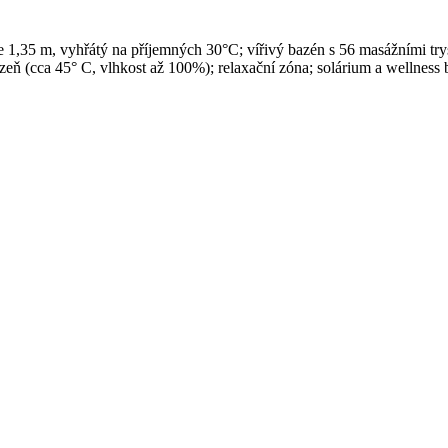
e 1,35 m, vyhřátý na příjemných 30°C; vířivý bazén s 56 masážními try
zeň (cca 45° C, vlhkost až 100%); relaxační zóna; solárium a wellness b