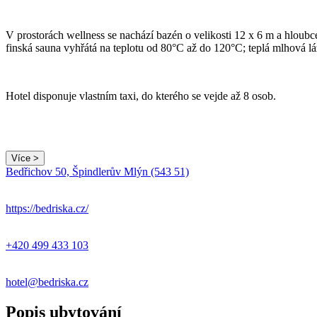
V prostorách wellness se nachází bazén o velikosti 12 x 6 m a hloubc
finská sauna vyhřátá na teplotu od 80°C až do 120°C; teplá mlhová lá
Hotel disponuje vlastním taxi, do kterého se vejde až 8 osob.
Více >
Bedřichov 50, Špindlerův Mlýn (543 51)
+
−
https://bedriska.cz/
+420 499 433 103
hotel@bedriska.cz
Popis ubytování