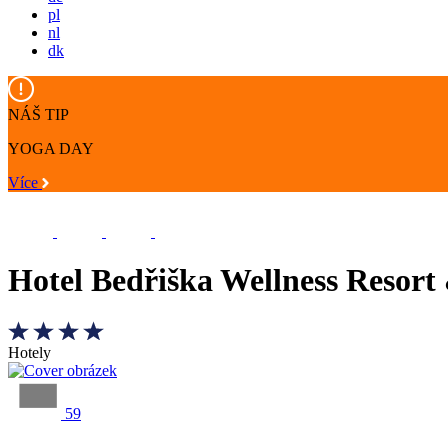
pl
nl
dk
NÁŠ TIP
YOGA DAY
Více
Hotel Bedřiška Wellness Resort
Hotely
59