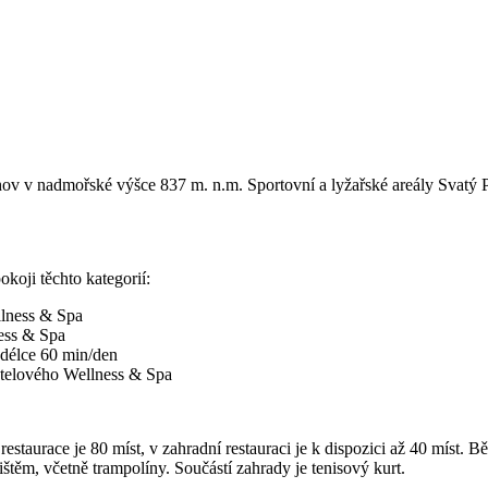
chov v nadmořské výšce 837 m. n.m. Sportovní a lyžařské areály Svatý
koji těchto kategorií:
llness & Spa
ess & Spa
délce 60 min/den
otelového Wellness & Spa
aurace je 80 míst, v zahradní restauraci je k dispozici až 40 míst. 
ištěm, včetně trampolíny. Součástí zahrady je tenisový kurt.