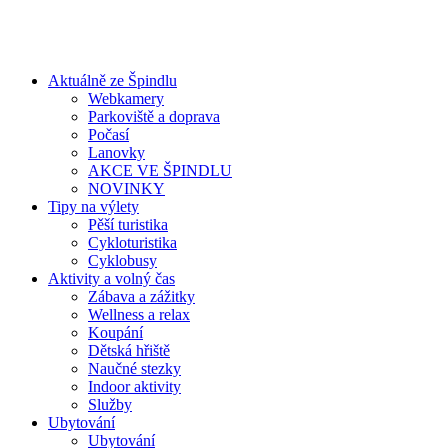
Aktuálně ze Špindlu
Webkamery
Parkoviště a doprava
Počasí
Lanovky
AKCE VE ŠPINDLU
NOVINKY
Tipy na výlety
Pěší turistika
Cykloturistika
Cyklobusy
Aktivity a volný čas
Zábava a zážitky
Wellness a relax
Koupání
Dětská hřiště
Naučné stezky
Indoor aktivity
Služby
Ubytování
Ubytování