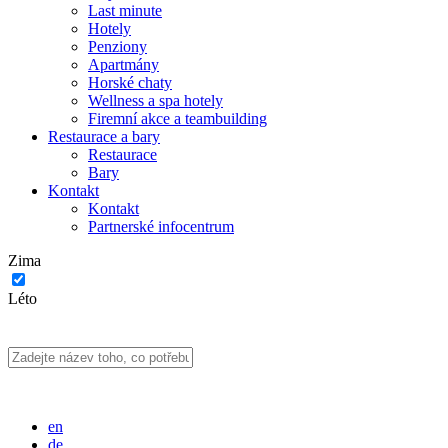
Last minute
Hotely
Penziony
Apartmány
Horské chaty
Wellness a spa hotely
Firemní akce a teambuilding
Restaurace a bary
Restaurace
Bary
Kontakt
Kontakt
Partnerské infocentrum
Zima
Léto
en
de