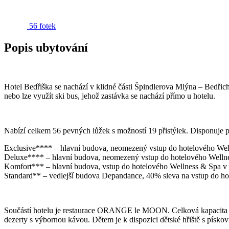
56 fotek
Popis ubytování
Hotel Bedřiška se nachází v klidné části Špindlerova Mlýna – Bedři
nebo lze využít ski bus, jehož zastávka se nachází přímo u hotelu.
Nabízí celkem 56 pevných lůžek s možností 19 přistýlek. Disponuje po
Exclusive**** – hlavní budova, neomezený vstup do hotelového We
Deluxe**** – hlavní budova, neomezený vstup do hotelového Welln
Komfort*** – hlavní budova, vstup do hotelového Wellness & Spa v 
Standard** – vedlejší budova Depandance, 40% sleva na vstup do h
Součástí hotelu je restaurace ORANGE le MOON. Celková kapacita rest
dezerty s výbornou kávou. Dětem je k dispozici dětské hřiště s pískov