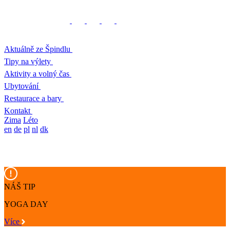
Aktuálně ze Špindlu
Tipy na výlety
Aktivity a volný čas
Ubytování
Restaurace a bary
Kontakt
Zima
Léto
en
de
pl
nl
dk
NÁŠ TIP
YOGA DAY
Více