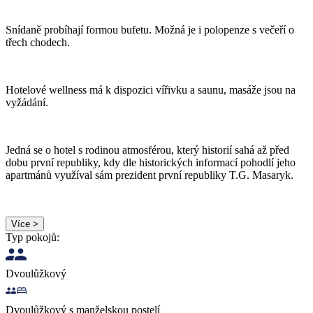
Snídaně probíhají formou bufetu. Možná je i polopenze s večeří o
třech chodech.
Hotelové wellness má k dispozici vířivku a saunu, masáže jsou na
vyžádání.
Jedná se o hotel s rodinou atmosférou, který historií sahá až před
dobu první republiky, kdy dle historických informací pohodlí jeho
apartmánů využíval sám prezident první republiky T.G. Masaryk.
Více >
Typ pokojů:
Dvoulůžkový
Dvoulůžkový s manželskou postelí