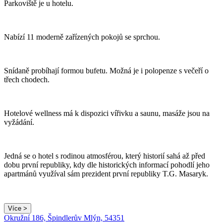
Parkoviště je u hotelu.
Nabízí 11 moderně zařízených pokojů se sprchou.
Snídaně probíhají formou bufetu. Možná je i polopenze s večeří o
třech chodech.
Hotelové wellness má k dispozici vířivku a saunu, masáže jsou na
vyžádání.
Jedná se o hotel s rodinou atmosférou, který historií sahá až před
dobu první republiky, kdy dle historických informací pohodlí jeho
apartmánů využíval sám prezident první republiky T.G. Masaryk.
Více >
Okružní 186, Špindlerův Mlýn, 54351