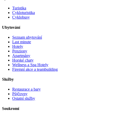
Turistika
Cykloturistika
Cyklobusy
Ubytování
Seznam ubytování
Last minute
Hotely
Penziony
Apartmány
Horské chaty
Wellness a Spa Hotely
Firemní akce a teambuilding
Služby
Restaurace a bary
Půjčovny
Ostatní služby
Soukromí