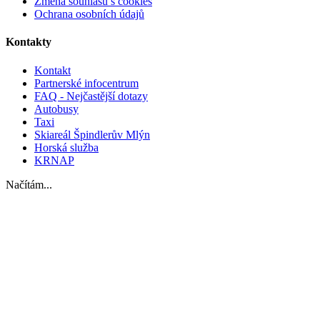
Změna souhlasu s cookies
Ochrana osobních údajů
Kontakty
Kontakt
Partnerské infocentrum
FAQ - Nejčastější dotazy
Autobusy
Taxi
Skiareál Špindlerův Mlýn
Horská služba
KRNAP
Načítám...