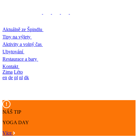
Aktuálně ze Špindlu
Tipy na výlety
Aktivity a volný čas
Ubytování
Restaurace a bary
Kontakt
Zima
Léto
en
de
pl
nl
dk
NÁŠ TIP
YOGA DAY
Více