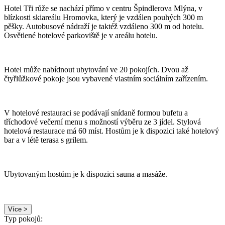
Hotel Tři růže se nachází přímo v centru Špindlerova Mlýna, v
blízkosti skiareálu Hromovka, který je vzdálen pouhých 300 m
pěšky. Autobusové nádraží je taktéž vzdáleno 300 m od hotelu.
Osvětlené hotelové parkoviště je v areálu hotelu.
Hotel může nabídnout ubytování ve 20 pokojích. Dvou až
čtyřlůžkové pokoje jsou vybavené vlastním sociálním zařízením.
V hotelové restauraci se podávají snídaně formou bufetu a
tříchodové večerní menu s možností výběru ze 3 jídel. Stylová
hotelová restaurace má 60 míst. Hostům je k dispozici také hotelový
bar a v létě terasa s grilem.
Ubytovaným hostům je k dispozici sauna a masáže.
Více >
Typ pokojů: