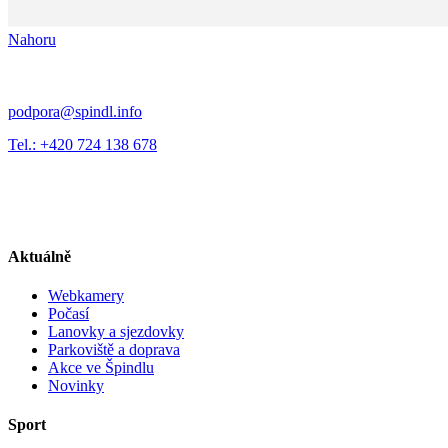
Nahoru
podpora@spindl.info
Tel.: +420 724 138 678
Aktuálně
Webkamery
Počasí
Lanovky a sjezdovky
Parkoviště a doprava
Akce ve Špindlu
Novinky
Sport