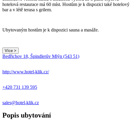
hotelová restaurace má 60 míst. Hostům je k dispozici také hotelový
bar a v létě terasa s grilem.
Ubytovaným hostům je k dispozici sauna a masáže.
Více >
Leaflet
|
© Seznam.cz a.s. a další
Bedřichov 18, Špindlerův Mlýn (543 51)
+
−
http://www.hotel-klik.cz/
+420 731 139 595
sales@hotel-klik.cz
Popis ubytování