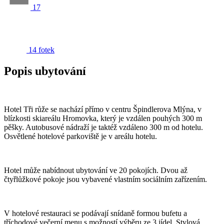
17
14 fotek
Popis ubytování
Hotel Tři růže se nachází přímo v centru Špindlerova Mlýna, v
blízkosti skiareálu Hromovka, který je vzdálen pouhých 300 m
pěšky. Autobusové nádraží je taktéž vzdáleno 300 m od hotelu.
Osvětlené hotelové parkoviště je v areálu hotelu.
Hotel může nabídnout ubytování ve 20 pokojích. Dvou až
čtyřlůžkové pokoje jsou vybavené vlastním sociálním zařízením.
V hotelové restauraci se podávají snídaně formou bufetu a
tříchodové večerní menu s možností výběru ze 3 jídel. Stylová