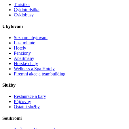
Turistika
Cykloturistika
Cyklobusy
Ubytování
Seznam ubytování
Last minute
Hotely
Penziony
Apartmány
Horské chaty
Wellness a Spa Hotely
Firemní akce a teambuilding
Služby
Restaurace a bary
Půjčovny
Ostatní služby
Soukromí