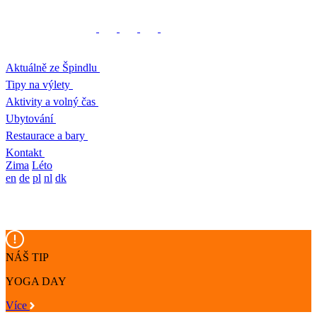
Aktuálně ze Špindlu
Tipy na výlety
Aktivity a volný čas
Ubytování
Restaurace a bary
Kontakt
Zima
Léto
en
de
pl
nl
dk
NÁŠ TIP
YOGA DAY
Více