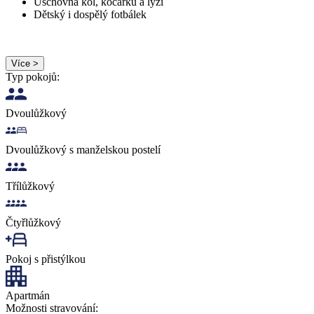
Úschovna kol, kočárků a lyží
Dětský i dospělý fotbálek
Více >
Typ pokojů:
Dvoulůžkový
Dvoulůžkový s manželskou postelí
Třílůžkový
Čtyřlůžkový
Pokoj s přistýlkou
Apartmán
Možnosti stravování: