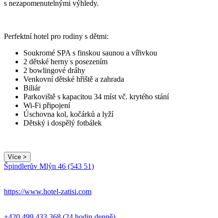
s nezapomenutelnými výhledy.
Perfektní hotel pro rodiny s dětmi:
Soukromé SPA s finskou saunou a vířivkou
2 dětské herny s posezením
2 bowlingové dráhy
Venkovní dětské hřiště a zahrada
Biliár
Parkoviště s kapacitou 34 míst vč. krytého stání
Wi-Fi připojení
Úschovna kol, kočárků a lyží
Dětský i dospělý fotbálek
Více >
Leaflet
|
© Seznam.cz a.s. a další
Špindlerův Mlýn 46 (543 51)
+
−
https://www.hotel-zatisi.com
+420 499 433 368 (24 hodin denně)