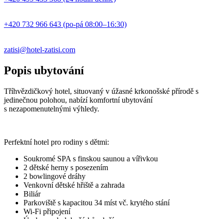
+420 732 966 643 (po-pá 08:00–16:30)
zatisi@hotel-zatisi.com
Popis ubytování
Tříhvězdičkový hotel, situovaný v úžasné krkonošské přírodě s
jedinečnou polohou, nabízí komfortní ubytování
s nezapomenutelnými výhledy.
Perfektní hotel pro rodiny s dětmi:
Soukromé SPA s finskou saunou a vířivkou
2 dětské herny s posezením
2 bowlingové dráhy
Venkovní dětské hřiště a zahrada
Biliár
Parkoviště s kapacitou 34 míst vč. krytého stání
Wi-Fi připojení