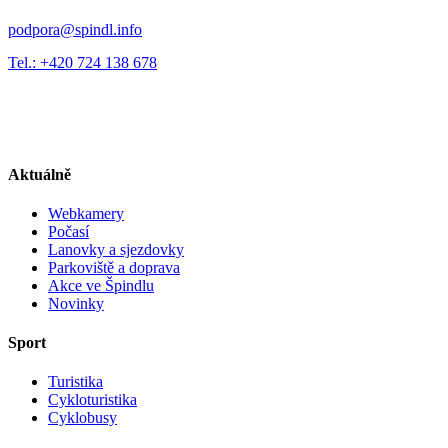
podpora@spindl.info
Tel.: +420 724 138 678
Aktuálně
Webkamery
Počasí
Lanovky a sjezdovky
Parkoviště a doprava
Akce ve Špindlu
Novinky
Sport
Turistika
Cykloturistika
Cyklobusy