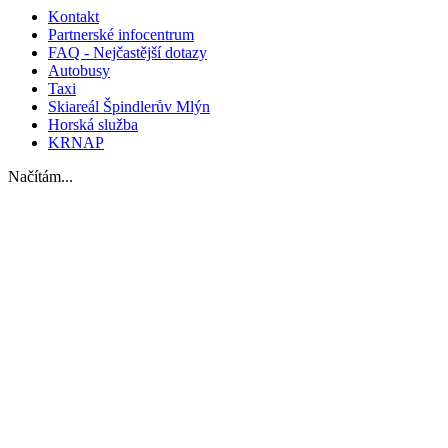
Kontakt
Partnerské infocentrum
FAQ - Nejčastější dotazy
Autobusy
Taxi
Skiareál Špindlerův Mlýn
Horská služba
KRNAP
Načítám...