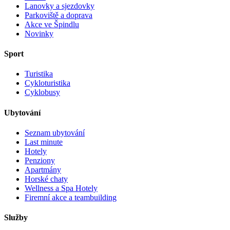
Lanovky a sjezdovky
Parkoviště a doprava
Akce ve Špindlu
Novinky
Sport
Turistika
Cykloturistika
Cyklobusy
Ubytování
Seznam ubytování
Last minute
Hotely
Penziony
Apartmány
Horské chaty
Wellness a Spa Hotely
Firemní akce a teambuilding
Služby