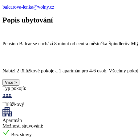
balcarova-lenka@volny.cz
Popis ubytování
Pension Balcar se nachází 8 minut od centra městečka Špindlerův Mlý
Nabízí 2 třílůžkové pokoje a 1 apartmán pro 4-6 osob. Všechny poko
Více >
Typ pokojů:
Třílůžkový
Apartmán
Možnosti stravování:
Bez stravy