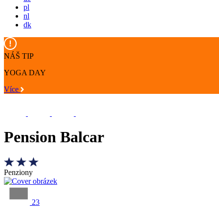
pl
nl
dk
NÁŠ TIP
YOGA DAY
Více
Pension Balcar
Penziony
23