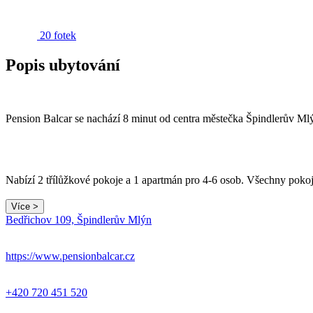
20 fotek
Popis ubytování
Pension Balcar se nachází 8 minut od centra městečka Špindlerův Mlý
Nabízí 2 třílůžkové pokoje a 1 apartmán pro 4-6 osob. Všechny poko
Více >
Bedřichov 109, Špindlerův Mlýn
https://www.pensionbalcar.cz
+420 720 451 520