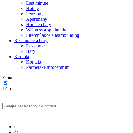
Last minute
Hotely
Penziony
Apartmány
Horské chaty
Wellness a spa hotely
Firemní akce a teambuilding
Restaurace a bary
Restaurace
Bary
Kontakt
Kontakt
Partnerské infocentrum
Zima
Léto
en
de