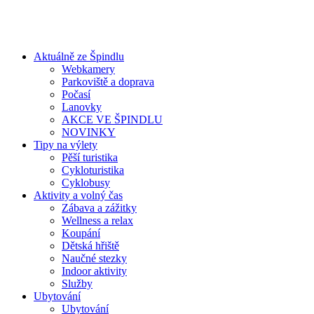
Aktuálně ze Špindlu
Webkamery
Parkoviště a doprava
Počasí
Lanovky
AKCE VE ŠPINDLU
NOVINKY
Tipy na výlety
Pěší turistika
Cykloturistika
Cyklobusy
Aktivity a volný čas
Zábava a zážitky
Wellness a relax
Koupání
Dětská hřiště
Naučné stezky
Indoor aktivity
Služby
Ubytování
Ubytování