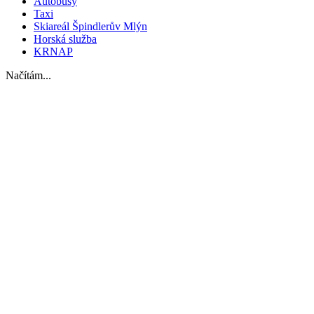
Autobusy
Taxi
Skiareál Špindlerův Mlýn
Horská služba
KRNAP
Načítám...