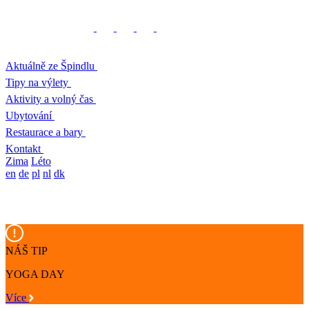
Aktuálně ze Špindlu
Tipy na výlety
Aktivity a volný čas
Ubytování
Restaurace a bary
Kontakt
Zima
Léto
en
de
pl
nl
dk
NÁŠ TIP
YOGA DAY
Více