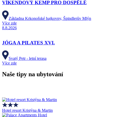
VÍKENDOVÝ KEMP PRO DOSPĚLÉ
Základna Krkonošské bajkovny, Špindlerův Mlýn
Více zde
8.8.2026
JÓGA A PILATES XVI.
Svatý Petr - letní terasa
Více zde
Naše tipy na ubytování
Hotel resort Kristýna & Martin