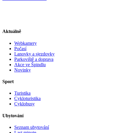
Aktuálně
Webkamery
Počasí
Lanovky a sjezdovky
Parkoviště a doprava
Akce ve Špindlu
Novinky
Sport
Turistika
Cykloturistika
Cyklobusy
Ubytování
Seznam ubytování
Last minute