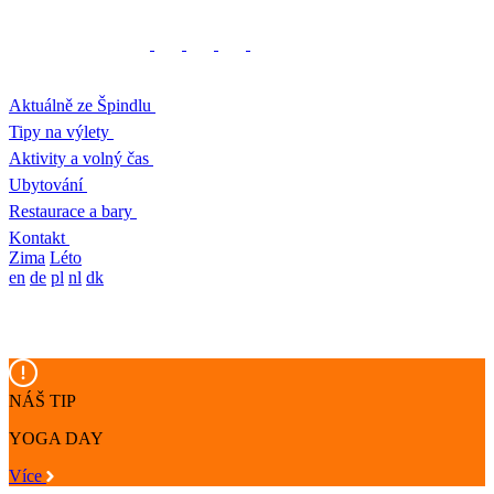
Aktuálně ze Špindlu
Tipy na výlety
Aktivity a volný čas
Ubytování
Restaurace a bary
Kontakt
Zima
Léto
en
de
pl
nl
dk
NÁŠ TIP
YOGA DAY
Více