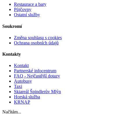
Restaurace a bary
Půjčovny
Ostatní služby
Soukromí
Změna souhlasu s cookies
Ochrana osobních údajů
Kontakty
Kontakt
Partnerské infocentrum
FAQ - Nejčastější dotazy
Autobusy
Taxi
Skiareál Špindlerův Mlýn
Horská služba
KRNAP
Načítám...