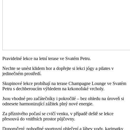
Pravidelné lekce na letní terase ve Svatém Petru.
Nechte se unést klidem hor a dopřejte si lekci jógy a pilates v
jedinečném prostředí.
Skupinové lekce probíhají na terase Champagne Lounge ve Svatém
Petru s dechberoucím výhledem na krkonošské vrcholy.
Jsou vhodné pro začátečníky i pokročilé – bez ohledu na úroveň si
odnesete harmonizující zážitek plný nové energie.
Za příznivého počasí se cvičí venku, v případě deště se lekce
přesouvá do vnitřních prostor půjčovny.
Doporučení: pohodlné sportovní oblečení a láhev vody, karimatky