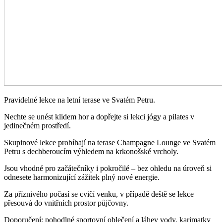
Pravidelné lekce na letní terase ve Svatém Petru.
Nechte se unést klidem hor a dopřejte si lekci jógy a pilates v
jedinečném prostředí.
Skupinové lekce probíhají na terase Champagne Lounge ve Svatém
Petru s dechberoucím výhledem na krkonošské vrcholy.
Jsou vhodné pro začátečníky i pokročilé – bez ohledu na úroveň si
odnesete harmonizující zážitek plný nové energie.
Za příznivého počasí se cvičí venku, v případě deště se lekce
přesouvá do vnitřních prostor půjčovny.
Doporučení: pohodlné sportovní oblečení a láhev vody, karimatky