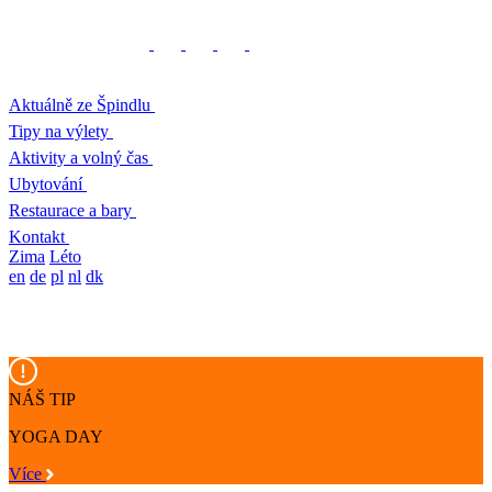
Aktuálně ze Špindlu
Tipy na výlety
Aktivity a volný čas
Ubytování
Restaurace a bary
Kontakt
Zima
Léto
en
de
pl
nl
dk
NÁŠ TIP
YOGA DAY
Více