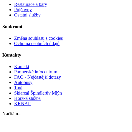
Restaurace a bary
Půjčovny
Ostatní služby
Soukromí
Změna souhlasu s cookies
Ochrana osobních údajů
Kontakty
Kontakt
Partnerské infocentrum
FAQ - Nejčastější dotazy
Autobusy
Taxi
Skiareál Špindlerův Mlýn
Horská služba
KRNAP
Načítám...