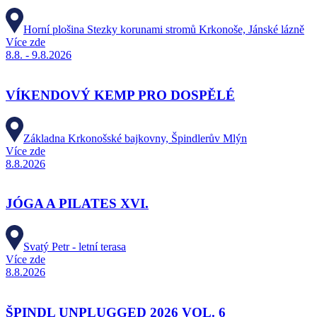
Horní plošina Stezky korunami stromů Krkonoše, Jánské lázně
Více zde
8.8. - 9.8.2026
VÍKENDOVÝ KEMP PRO DOSPĚLÉ
Základna Krkonošské bajkovny, Špindlerův Mlýn
Více zde
8.8.2026
JÓGA A PILATES XVI.
Svatý Petr - letní terasa
Více zde
8.8.2026
ŠPINDL UNPLUGGED 2026 VOL. 6