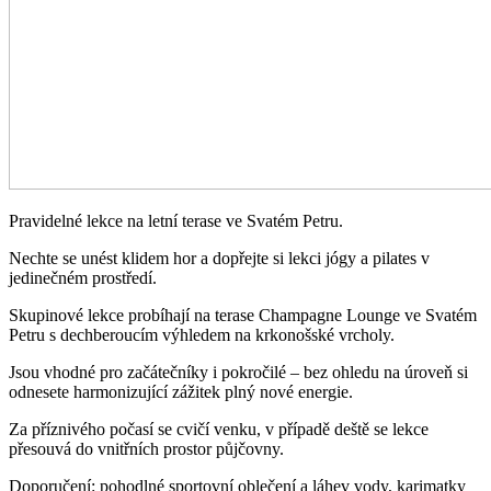
Pravidelné lekce na letní terase ve Svatém Petru.
Nechte se unést klidem hor a dopřejte si lekci jógy a pilates v
jedinečném prostředí.
Skupinové lekce probíhají na terase Champagne Lounge ve Svatém
Petru s dechberoucím výhledem na krkonošské vrcholy.
Jsou vhodné pro začátečníky i pokročilé – bez ohledu na úroveň si
odnesete harmonizující zážitek plný nové energie.
Za příznivého počasí se cvičí venku, v případě deště se lekce
přesouvá do vnitřních prostor půjčovny.
Doporučení: pohodlné sportovní oblečení a láhev vody, karimatky