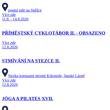
poutní mše na Sněžce
Více zde
11.8. - 14.8.2026
PŘÍMĚSTSKÝ CYKLOTÁBOR II. - OBSAZENO
Více zde
12.8.2026
STMÍVÁNÍ NA STEZCE II.
Stezka korunami stromů Krkonoše, Janské Lázně
Více zde
12.8.2026
JÓGA A PILATES XVII.