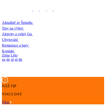
Aktuálně ze Špindlu
Tipy na výlety
Aktivity a volný čas
Ubytování
Restaurace a bary
Kontakt
Zima
Léto
en
de
pl
nl
dk
NÁŠ TIP
YOGA DAY
Více