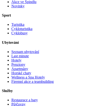
Akce ve Špindlu
Novinky
Sport
Turistika
Cykloturistika
Cyklobusy
Ubytování
Seznam ubytování
Last minute
Hotely
Penziony
Apartmány
Horské chaty
Wellness a Spa Hotely
Firemní akce a teambuilding
Služby
Restaurace a bary
Půjčovny