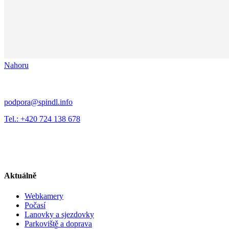
Nahoru
podpora@spindl.info
Tel.: +420 724 138 678
Aktuálně
Webkamery
Počasí
Lanovky a sjezdovky
Parkoviště a doprava