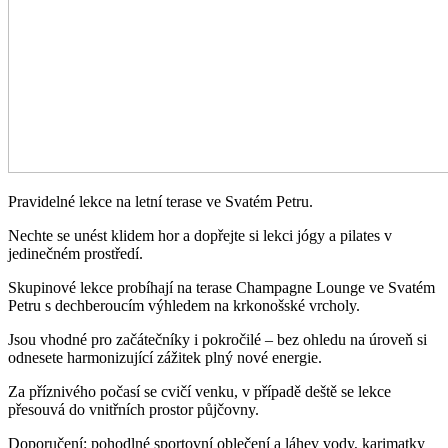
Pravidelné lekce na letní terase ve Svatém Petru.
Nechte se unést klidem hor a dopřejte si lekci jógy a pilates v
jedinečném prostředí.
Skupinové lekce probíhají na terase Champagne Lounge ve Svatém
Petru s dechberoucím výhledem na krkonošské vrcholy.
Jsou vhodné pro začátečníky i pokročilé – bez ohledu na úroveň si
odnesete harmonizující zážitek plný nové energie.
Za příznivého počasí se cvičí venku, v případě deště se lekce
přesouvá do vnitřních prostor půjčovny.
Doporučení: pohodlné sportovní oblečení a láhev vody, karimatky