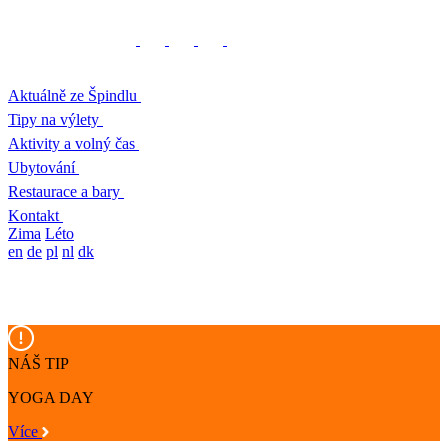
Aktuálně ze Špindlu
Tipy na výlety
Aktivity a volný čas
Ubytování
Restaurace a bary
Kontakt
Zima
Léto
en
de
pl
nl
dk
NÁŠ TIP
YOGA DAY
Více