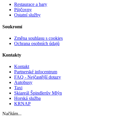
Restaurace a bary
Půjčovny
Ostatní služby
Soukromí
Změna souhlasu s cookies
Ochrana osobních údajů
Kontakty
Kontakt
Partnerské infocentrum
FAQ - Nejčastější dotazy
Autobusy
Taxi
Skiareál Špindlerův Mlýn
Horská služba
KRNAP
Načítám...