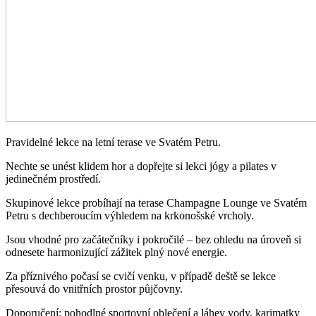
Pravidelné lekce na letní terase ve Svatém Petru.
Nechte se unést klidem hor a dopřejte si lekci jógy a pilates v
jedinečném prostředí.
Skupinové lekce probíhají na terase Champagne Lounge ve Svatém
Petru s dechberoucím výhledem na krkonošské vrcholy.
Jsou vhodné pro začátečníky i pokročilé – bez ohledu na úroveň si
odnesete harmonizující zážitek plný nové energie.
Za příznivého počasí se cvičí venku, v případě deště se lekce
přesouvá do vnitřních prostor půjčovny.
Doporučení: pohodlné sportovní oblečení a láhev vody, karimatky