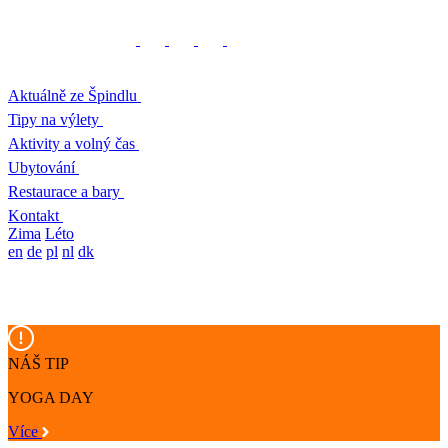
Aktuálně ze Špindlu
Tipy na výlety
Aktivity a volný čas
Ubytování
Restaurace a bary
Kontakt
Zima
Léto
en
de
pl
nl
dk
NÁŠ TIP
YOGA DAY
Více