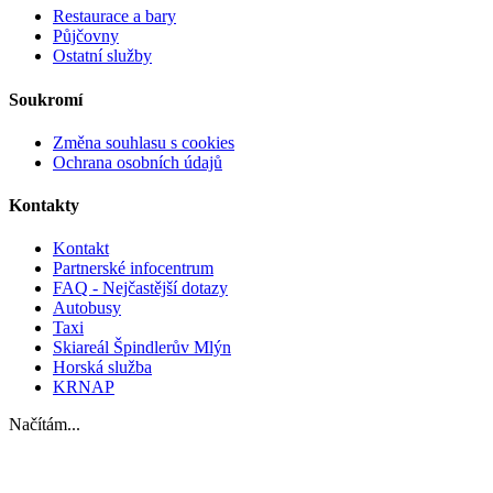
Restaurace a bary
Půjčovny
Ostatní služby
Soukromí
Změna souhlasu s cookies
Ochrana osobních údajů
Kontakty
Kontakt
Partnerské infocentrum
FAQ - Nejčastější dotazy
Autobusy
Taxi
Skiareál Špindlerův Mlýn
Horská služba
KRNAP
Načítám...