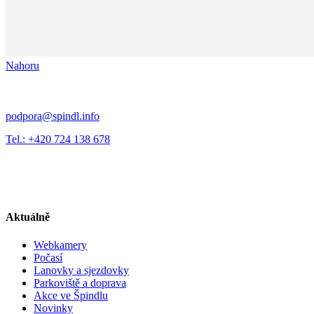
Nahoru
podpora@spindl.info
Tel.: +420 724 138 678
Aktuálně
Webkamery
Počasí
Lanovky a sjezdovky
Parkoviště a doprava
Akce ve Špindlu
Novinky