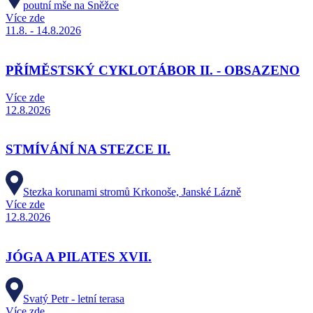
poutní mše na Sněžce
Více zde
11.8. - 14.8.2026
PŘÍMĚSTSKÝ CYKLOTÁBOR II. - OBSAZENO
Více zde
12.8.2026
STMÍVÁNÍ NA STEZCE II.
Stezka korunami stromů Krkonoše, Janské Lázně
Více zde
12.8.2026
JÓGA A PILATES XVII.
Svatý Petr - letní terasa
Více zde