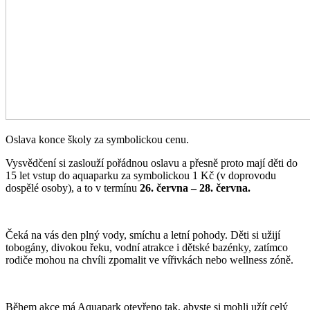
Oslava konce školy za symbolickou cenu.
Vysvědčení si zaslouží pořádnou oslavu a přesně proto mají děti do
15 let vstup do aquaparku za symbolickou 1 Kč (v doprovodu
dospělé osoby), a to v termínu
26. června – 28. června.
Čeká na vás den plný vody, smíchu a letní pohody. Děti si užijí
tobogány, divokou řeku, vodní atrakce i dětské bazénky, zatímco
rodiče mohou na chvíli zpomalit ve vířivkách nebo wellness zóně.
Během akce má Aquapark otevřeno tak, abyste si mohli užít celý