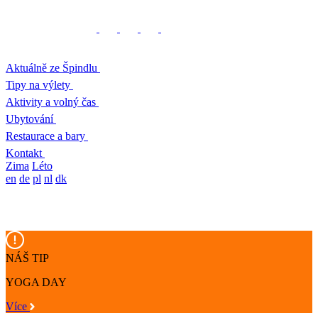
Aktuálně ze Špindlu
Tipy na výlety
Aktivity a volný čas
Ubytování
Restaurace a bary
Kontakt
Zima
Léto
en
de
pl
nl
dk
NÁŠ TIP
YOGA DAY
Více