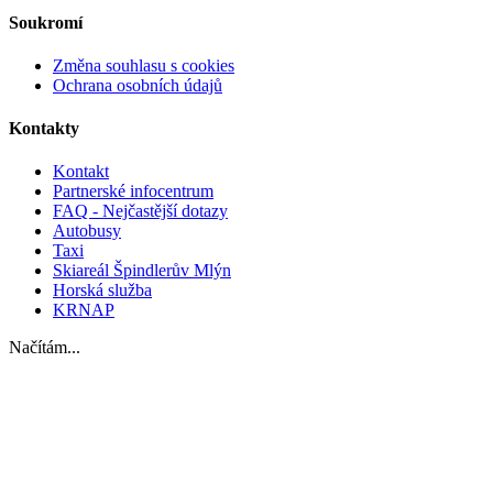
Soukromí
Změna souhlasu s cookies
Ochrana osobních údajů
Kontakty
Kontakt
Partnerské infocentrum
FAQ - Nejčastější dotazy
Autobusy
Taxi
Skiareál Špindlerův Mlýn
Horská služba
KRNAP
Načítám...