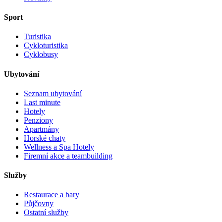
Sport
Turistika
Cykloturistika
Cyklobusy
Ubytování
Seznam ubytování
Last minute
Hotely
Penziony
Apartmány
Horské chaty
Wellness a Spa Hotely
Firemní akce a teambuilding
Služby
Restaurace a bary
Půjčovny
Ostatní služby