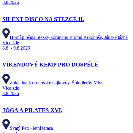
8.8.2026
SILENT DISCO NA STEZCE II.
Horní plošina Stezky korunami stromů Krkonoše, Jánské lázně
Více zde
8.8. - 9.8.2026
VÍKENDOVÝ KEMP PRO DOSPĚLÉ
Základna Krkonošské bajkovny, Špindlerův Mlýn
Více zde
8.8.2026
JÓGA A PILATES XVI.
Svatý Petr - letní terasa