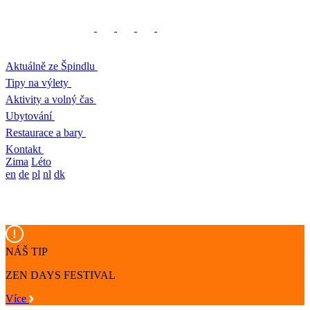
Aktuálně ze Špindlu
Tipy na výlety
Aktivity a volný čas
Ubytování
Restaurace a bary
Kontakt
Zima
Léto
en
de
pl
nl
dk
NÁŠ TIP
ZEN DAYS FESTIVAL
Více