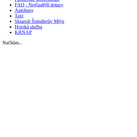
FAQ - Nejčastější dotazy
Autobusy
Taxi
Skiareál Špindlerův Mlýn
Horská služba
KRNAP
Načítám...