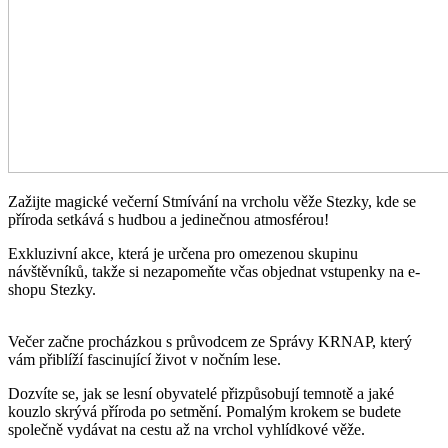
Zažijte magické večerní Stmívání na vrcholu věže Stezky, kde se
příroda setkává s hudbou a jedinečnou atmosférou!
Exkluzivní akce, která je určena pro omezenou skupinu
návštěvníků, takže si nezapomeňte včas objednat vstupenky na e-
shopu Stezky.
Večer začne procházkou s průvodcem ze Správy KRNAP, který
vám přiblíží fascinující život v nočním lese.
Dozvíte se, jak se lesní obyvatelé přizpůsobují temnotě a jaké
kouzlo skrývá příroda po setmění. Pomalým krokem se budete
společně vydávat na cestu až na vrchol vyhlídkové věže.