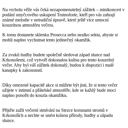
Na vrcholu věže vás čeká nezapomenutelný zážitek – minikoncert v
podání smyčcového uskupení Trutnoforte, kteří pro vás zahrají
známé melodie v netradiční úpravě, které ještě více umocní
kouzelnou atmosféru večera.
K tomu dostanete sklenku Prosecca nebo nealko sektu, abyste si
mohli naplno vychutnat tento jedinečný okamžik.
Za zvuků hudby budete společně sledovat západ slunce nad
Krkonošemi, což vytvoří dokonalou kulisu pro tento kouzelný
večer. Aby byl váš zážitek dokonalý, budou k dispozici i malé
kanapky k zakousnutí.
Díky omezené kapacitě akce si můžete být jisti, že si tento večer
užijete v intimní a přátelské atmosféře, kde se každý bude moci
naplno ponořit do kouzla okamžiku.
Přijďte zažít večerní stmívání na Stezce korunami stromů v
Krkonoších a nechte se unést krásou přírody, hudby a západu
slunce.