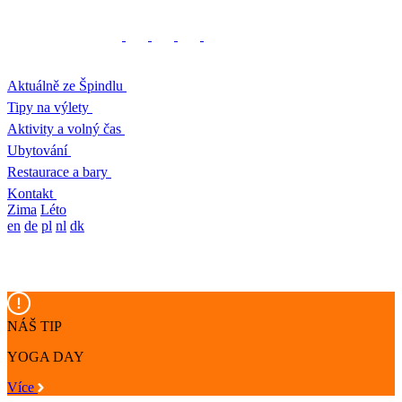
Aktuálně ze Špindlu
Tipy na výlety
Aktivity a volný čas
Ubytování
Restaurace a bary
Kontakt
Zima
Léto
en
de
pl
nl
dk
NÁŠ TIP
YOGA DAY
Více