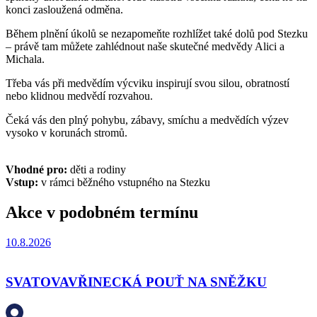
konci zasloužená odměna.
Během plnění úkolů se nezapomeňte rozhlížet také dolů pod Stezku
– právě tam můžete zahlédnout naše skutečné medvědy Alici a
Michala.
Třeba vás při medvědím výcviku inspirují svou silou, obratností
nebo klidnou medvědí rozvahou.
Čeká vás den plný pohybu, zábavy, smíchu a medvědích výzev
vysoko v korunách stromů.
Vhodné pro:
děti a rodiny
Vstup:
v rámci běžného vstupného na Stezku
Akce v podobném termínu
10.8.2026
SVATOVAVŘINECKÁ POUŤ NA SNĚŽKU