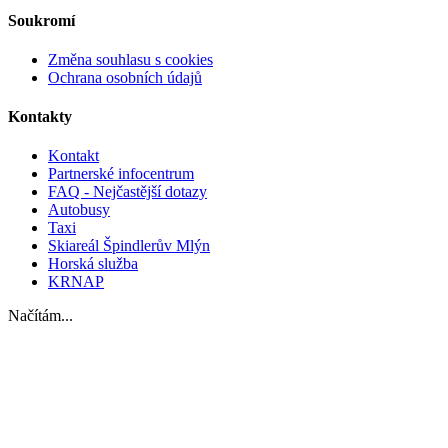
Soukromí
Změna souhlasu s cookies
Ochrana osobních údajů
Kontakty
Kontakt
Partnerské infocentrum
FAQ - Nejčastější dotazy
Autobusy
Taxi
Skiareál Špindlerův Mlýn
Horská služba
KRNAP
Načítám...