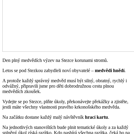
Den plný medvědích výzev na Stezce korunami stromů.
Letos se pod Stezkou zabydleli noví obyvatelé –
medvědi hnědí
.
A protože každý správný medvěd musí být silný, obratný, rychlý i
odvážný, připravili jsme pro děti dobrodružnou cestu plnou
medvědích zkoušek.
Vydejte se po Stezce, plňte úkoly, překonávejte překážky a zjistěte,
jestli máte všechny vlastnosti pravého krkonošského medvěda.
Na začátku dostane každý malý návštěvník
hrací kartu
.
Na jednotlivých stanovištích bude plnit tematické úkoly a za každý
splněný úkol získá razítko. Kdo nasbírá všechna razítka, čeká ho na