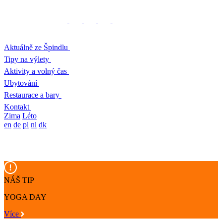
Aktuálně ze Špindlu
Tipy na výlety
Aktivity a volný čas
Ubytování
Restaurace a bary
Kontakt
Zima
Léto
en
de
pl
nl
dk
NÁŠ TIP
YOGA DAY
Více