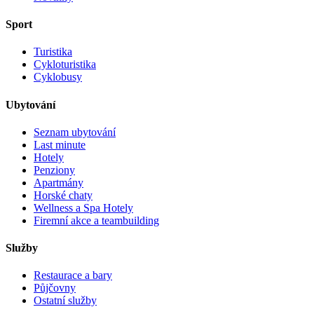
Sport
Turistika
Cykloturistika
Cyklobusy
Ubytování
Seznam ubytování
Last minute
Hotely
Penziony
Apartmány
Horské chaty
Wellness a Spa Hotely
Firemní akce a teambuilding
Služby
Restaurace a bary
Půjčovny
Ostatní služby