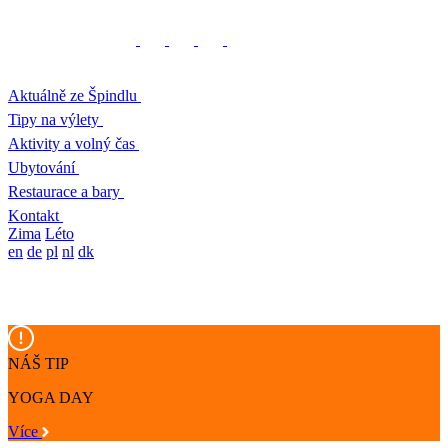
Aktuálně ze Špindlu
Tipy na výlety
Aktivity a volný čas
Ubytování
Restaurace a bary
Kontakt
Zima
Léto
en
de
pl
nl
dk
NÁŠ TIP
YOGA DAY
Více