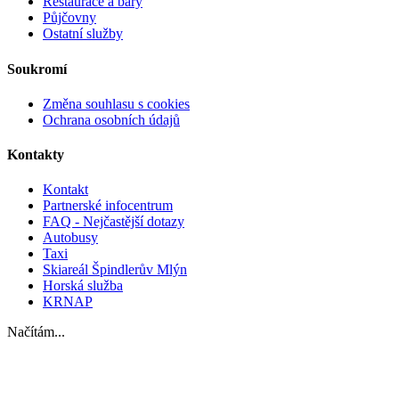
Restaurace a bary
Půjčovny
Ostatní služby
Soukromí
Změna souhlasu s cookies
Ochrana osobních údajů
Kontakty
Kontakt
Partnerské infocentrum
FAQ - Nejčastější dotazy
Autobusy
Taxi
Skiareál Špindlerův Mlýn
Horská služba
KRNAP
Načítám...