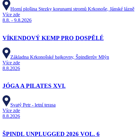
Horní plošina Stezky korunami stromů Krkonoše, Jánské lázně
Více zde
8.8. - 9.8.2026
VÍKENDOVÝ KEMP PRO DOSPĚLÉ
Základna Krkonošské bajkovny, Špindlerův Mlýn
Více zde
8.8.2026
JÓGA A PILATES XVI.
Svatý Petr - letní terasa
Více zde
8.8.2026
ŠPINDL UNPLUGGED 2026 VOL. 6