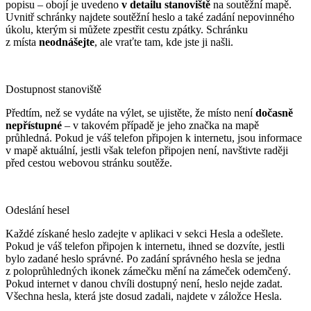
popisu – obojí je uvedeno
v detailu stanoviště
na soutěžní mapě.
Uvnitř schránky najdete soutěžní heslo a také zadání nepovinného
úkolu, kterým si můžete zpestřit cestu zpátky. Schránku
z místa
neodnášejte
, ale vraťte tam, kde jste ji našli.
Dostupnost stanoviště
Předtím, než se vydáte na výlet, se ujistěte, že místo není
dočasně
nepřístupné
– v takovém případě je jeho značka na mapě
průhledná. Pokud je váš telefon připojen k internetu, jsou informace
v mapě aktuální, jestli však telefon připojen není, navštivte raději
před cestou webovou stránku soutěže.
Odeslání hesel
Každé získané heslo zadejte v aplikaci v sekci Hesla a odešlete.
Pokud je váš telefon připojen k internetu, ihned se dozvíte, jestli
bylo zadané heslo správné. Po zadání správného hesla se jedna
z poloprůhledných ikonek zámečku mění na zámeček odemčený.
Pokud internet v danou chvíli dostupný není, heslo nejde zadat.
Všechna hesla, která jste dosud zadali, najdete v záložce Hesla.