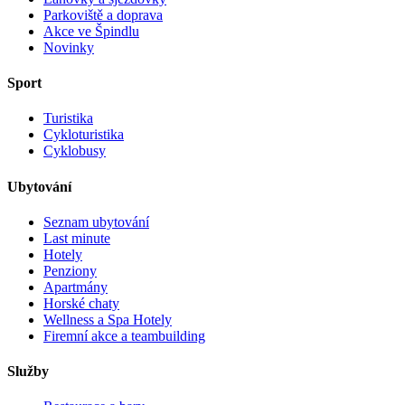
Parkoviště a doprava
Akce ve Špindlu
Novinky
Sport
Turistika
Cykloturistika
Cyklobusy
Ubytování
Seznam ubytování
Last minute
Hotely
Penziony
Apartmány
Horské chaty
Wellness a Spa Hotely
Firemní akce a teambuilding
Služby