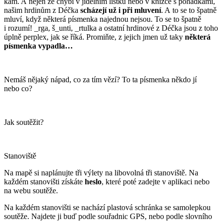
kam. A nejen že chybí v jídelním lístku nebo v knížce s pohádkami,
našim hrdinům z Déčka
scházejí už i při mluvení
. A to se to špatně
mluví, když některá písmenka najednou nejsou. To se to špatně
i rozumí! _rga, š_unti, _rtulka a ostatní hrdinové z Déčka jsou z toho
úplně perplex, jak se říká. Promiňte, z jejich jmen už taky
některá
písmenka vypadla…
Nemáš nějaký nápad, co za tím vězí? To ta písmenka někdo jí
nebo co?
Jak soutěžit?
Stanoviště
Na mapě si naplánujte tři výlety na libovolná tři stanoviště. Na
každém stanovišti získáte
heslo
, které poté zadejte v aplikaci nebo
na webu soutěže.
Na každém stanovišti se nachází plastová schránka se samolepkou
soutěže. Najdete ji buď podle souřadnic GPS, nebo podle slovního