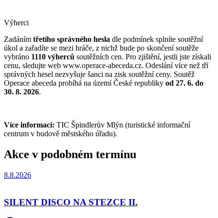
Výherci
Zadáním
třetího správného hesla
dle podmínek splníte soutěžní
úkol a zařadíte se mezi hráče, z nichž bude po skončení soutěže
vybráno
1110 výherců
soutěžních cen. Pro zjištění, jestli jste získali
cenu, sledujte web www.operace-abeceda.cz. Odeslání více než tří
správných hesel nezvyšuje šanci na zisk soutěžní ceny. Soutěž
Operace abeceda probíhá na území České republiky
od 27. 6. do
30. 8. 2026
.
Více informací:
TIC Špindlerův Mlýn (turistické informační
centrum v budově městského úřadu).
Akce v podobném termínu
8.8.2026
SILENT DISCO NA STEZCE II.