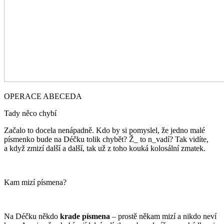
OPERACE ABECEDA
Tady něco chybí
Začalo to docela nenápadně. Kdo by si pomyslel, že jedno malé
písmenko bude na Déčku tolik chybět? Ž_ to n_vadí? Tak vidíte,
a když zmizí další a další, tak už z toho kouká kolosální zmatek.
Kam mizí písmena?
Na Déčku někdo
krade písmena
– prostě někam mizí a nikdo neví