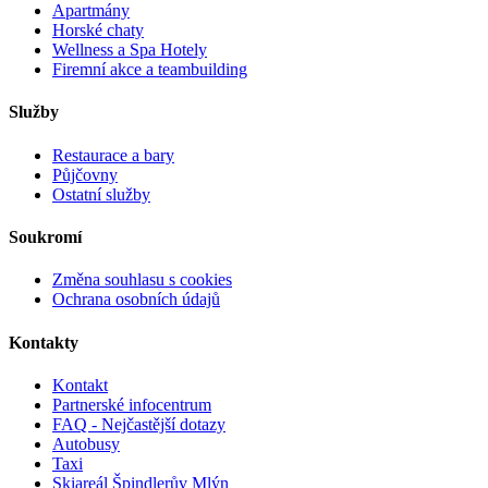
Apartmány
Horské chaty
Wellness a Spa Hotely
Firemní akce a teambuilding
Služby
Restaurace a bary
Půjčovny
Ostatní služby
Soukromí
Změna souhlasu s cookies
Ochrana osobních údajů
Kontakty
Kontakt
Partnerské infocentrum
FAQ - Nejčastější dotazy
Autobusy
Taxi
Skiareál Špindlerův Mlýn