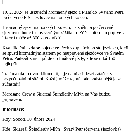
10. 2. 2024 se uskuteční hromadný sjezd z Plání do Svatého Petra
po červené FIS sjezdovce na horských kolech.
Hromadný sjezd na horských kolech, na sněhu a po červené
sjezdovce bude i letos skvělým zážitkem. Zůčastnit se ho poprvé v
historii může až 300 závodníků!
Kvalifikační jízda se pojede ve třech skupinách po sto jezdcích, kteří
se spustí hromadným startem po neupravené sjezdovce ve Svatém
Petru. Padesát z nich půjde do finálové jízdy, kde se utká 150
nejlepších.
Trať má okolo dvou kilometrů, a je na ní asi deset zatáček s
bezpečnostními sítěmi. Každý může vyhrát, ale podstatnější je se
zúčastnit!
Marosana Crew a Skiareál Špindlerův Mlýn na Vás budou
připraveni.
Informace:
Kdy: Sobota 10. února 2024
Kde: Skiareál Špindlerův Mlýn - Svatý Petr (červená sjezdovka)