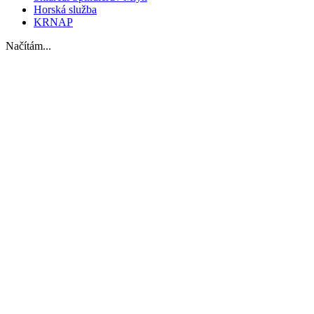
Horská služba
KRNAP
Načítám...