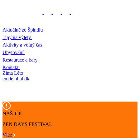
Aktuálně ze Špindlu
Tipy na výlety
Aktivity a volný čas
Ubytování
Restaurace a bary
Kontakt
Zima
Léto
en
de
pl
nl
dk
NÁŠ TIP
ZEN DAYS FESTIVAL
Více