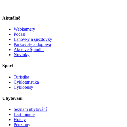
Aktuálně
Webkamery
Počasí
Lanovky a sjezdovky
Parkoviště a doprava
Akce ve Špindlu
Novinky
Sport
Turistika
Cykloturistika
Cyklobusy
Ubytování
Seznam ubytování
Last minute
Hotely
Penziony