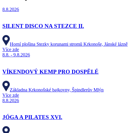
8.8.2026
SILENT DISCO NA STEZCE II.
Horní plošina Stezky korunami stromů Krkonoše, Jánské lázně
Více zde
8.8. - 9.8.2026
VÍKENDOVÝ KEMP PRO DOSPĚLÉ
Základna Krkonošské bajkovny, Špindlerův Mlýn
Více zde
8.8.2026
JÓGA A PILATES XVI.