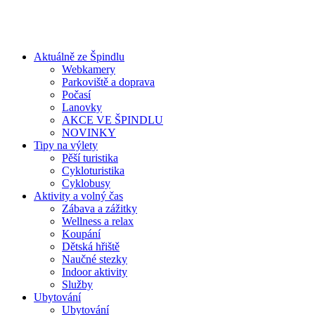
Aktuálně ze Špindlu
Webkamery
Parkoviště a doprava
Počasí
Lanovky
AKCE VE ŠPINDLU
NOVINKY
Tipy na výlety
Pěší turistika
Cykloturistika
Cyklobusy
Aktivity a volný čas
Zábava a zážitky
Wellness a relax
Koupání
Dětská hřiště
Naučné stezky
Indoor aktivity
Služby
Ubytování
Ubytování