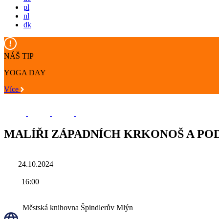
pl
nl
dk
NÁŠ TIP
YOGA DAY
Více
MALÍŘI ZÁPADNÍCH KRKONOŠ A P
24.10.2024
16:00
Městská knihovna Špindlerův Mlýn