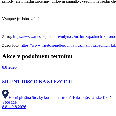
přírody, ale i hradní zříceniny, církevní památky, všední i nevšední 
Vstupné je dobrovolné.
Zdroj:
https://www.mestospindleruvmlyn.cz/maliri-zapadnich-krkono
Zdroj foto:
https://www.mestospindleruvmlyn.cz/maliri-zapadnich-kr
Akce v podobném termínu
8.8.2026
SILENT DISCO NA STEZCE II.
Horní plošina Stezky korunami stromů Krkonoše, Jánské lázně
Více zde
8.8. - 9.8.2026