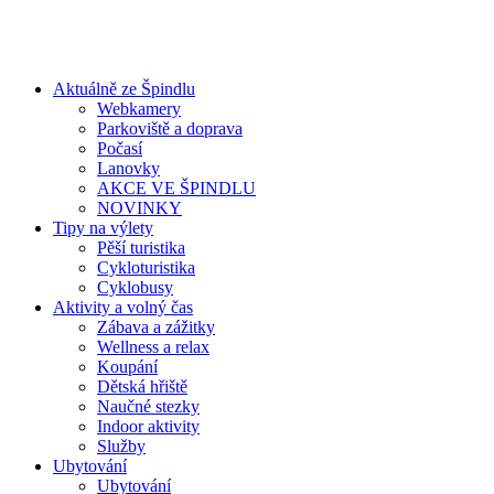
Aktuálně ze Špindlu
Webkamery
Parkoviště a doprava
Počasí
Lanovky
AKCE VE ŠPINDLU
NOVINKY
Tipy na výlety
Pěší turistika
Cykloturistika
Cyklobusy
Aktivity a volný čas
Zábava a zážitky
Wellness a relax
Koupání
Dětská hřiště
Naučné stezky
Indoor aktivity
Služby
Ubytování
Ubytování