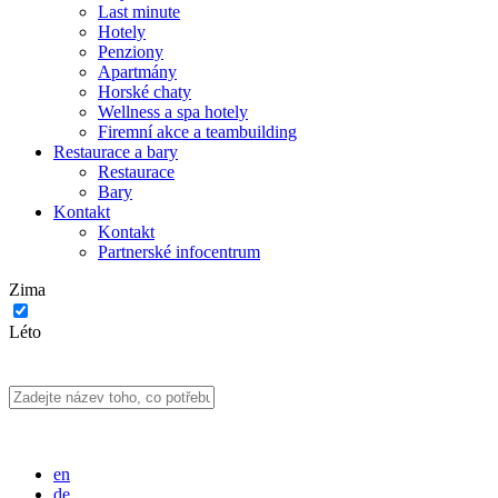
Last minute
Hotely
Penziony
Apartmány
Horské chaty
Wellness a spa hotely
Firemní akce a teambuilding
Restaurace a bary
Restaurace
Bary
Kontakt
Kontakt
Partnerské infocentrum
Zima
Léto
en
de