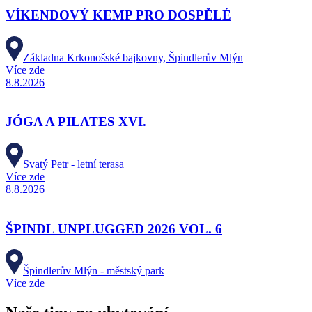
VÍKENDOVÝ KEMP PRO DOSPĚLÉ
Základna Krkonošské bajkovny, Špindlerův Mlýn
Více zde
8.8.2026
JÓGA A PILATES XVI.
Svatý Petr - letní terasa
Více zde
8.8.2026
ŠPINDL UNPLUGGED 2026 VOL. 6
Špindlerův Mlýn - městský park
Více zde