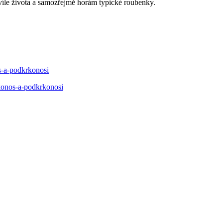
chvíle života a samozřejmě horám typické roubenky.
s-a-podkrkonosi
konos-a-podkrkonosi