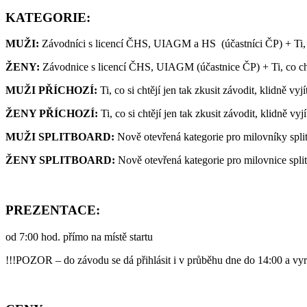
KATEGORIE:
MUŽI:
Závodníci s licencí ČHS, UIAGM a HS (účastníci ČP) + Ti, co
ŽENY:
Závodnice s licencí ČHS, UIAGM (účastnice ČP) + Ti, co chtě
MUŽI PŘÍCHOZÍ:
Ti, co si chtějí jen tak zkusit závodit, klidně vyj
ŽENY PŘÍCHOZÍ:
Ti, co si chtějí jen tak zkusit závodit, klidně vyj
MUŽI SPLITBOARD:
Nově otevřená kategorie pro milovníky spli
ŽENY SPLITBOARD:
Nově otevřená kategorie pro milovnice spli
PREZENTACE:
od 7:00 hod. přímo na místě startu
!!!POZOR – do závodu se dá přihlásit i v průběhu dne do 14:00 a vyra