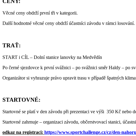
CENY:
Věcné ceny obdrží první tři v kategorii.
Další hodnotné věcné ceny obdrží účastníci závodu v rámci losování.
TRAŤ:
START i CÍL – Dolní stanice lanovky na Medvědín
Po černé sjezdovce k první svážnici – po svážnici směr Haldy – po svá
Organizátor si vyhrazuje právo upravit trasu v případě špatných klim
STARTOVNÉ:
Startovné se platí v den závodu při prezentaci ve výši 350 Kč nebo
Startovné zahrnuje – organizaci závodu, občerstvovací stanici, účast
odkaz na registraci:
https://www.sportchallenge.cz/cz/den-nahoru