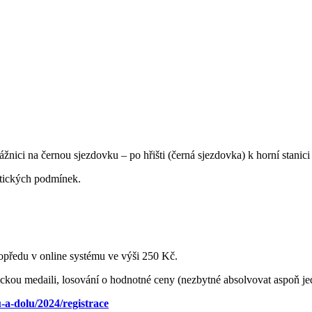
žnici na černou sjezdovku – po hřišti (černá sjezdovka) k horní stanic
atických podmínek.
 dopředu v online systému ve výši 250 Kč.
nickou medaili, losování o hodnotné ceny (nezbytné absolvovat aspoň je
-a-dolu/2024/registrace