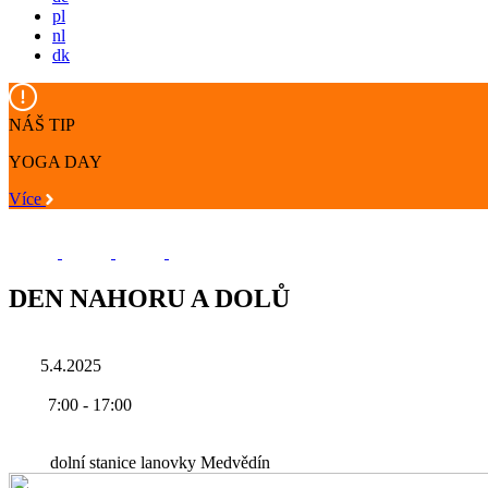
pl
nl
dk
NÁŠ TIP
YOGA DAY
Více
DEN NAHORU A DOLŮ
5.4.2025
7:00
-
17:00
dolní stanice lanovky Medvědín