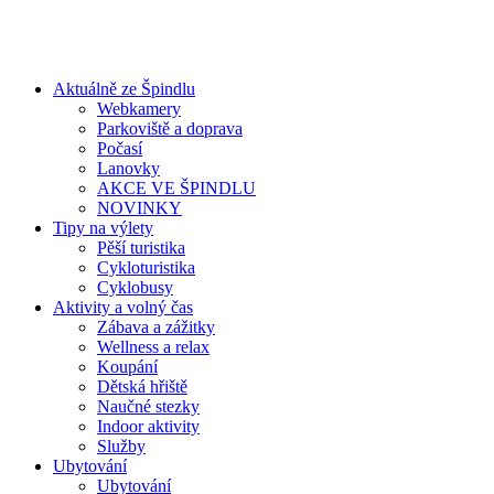
Aktuálně ze Špindlu
Webkamery
Parkoviště a doprava
Počasí
Lanovky
AKCE VE ŠPINDLU
NOVINKY
Tipy na výlety
Pěší turistika
Cykloturistika
Cyklobusy
Aktivity a volný čas
Zábava a zážitky
Wellness a relax
Koupání
Dětská hřiště
Naučné stezky
Indoor aktivity
Služby
Ubytování
Ubytování