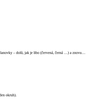
i lanovky – dolů, jak je libo (červená, černá …) a znovu…
den okruh).