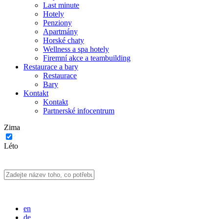
Last minute
Hotely
Penziony
Apartmány
Horské chaty
Wellness a spa hotely
Firemní akce a teambuilding
Restaurace a bary
Restaurace
Bary
Kontakt
Kontakt
Partnerské infocentrum
Zima
Léto
en
de