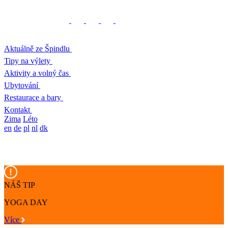
Aktuálně ze Špindlu
Tipy na výlety
Aktivity a volný čas
Ubytování
Restaurace a bary
Kontakt
Zima
Léto
en
de
pl
nl
dk
NÁŠ TIP
YOGA DAY
Více