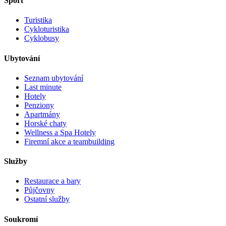
Sport
Turistika
Cykloturistika
Cyklobusy
Ubytování
Seznam ubytování
Last minute
Hotely
Penziony
Apartmány
Horské chaty
Wellness a Spa Hotely
Firemní akce a teambuilding
Služby
Restaurace a bary
Půjčovny
Ostatní služby
Soukromí