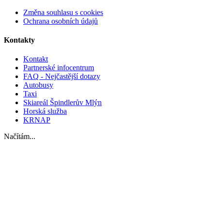
Změna souhlasu s cookies
Ochrana osobních údajů
Kontakty
Kontakt
Partnerské infocentrum
FAQ - Nejčastější dotazy
Autobusy
Taxi
Skiareál Špindlerův Mlýn
Horská služba
KRNAP
Načítám...