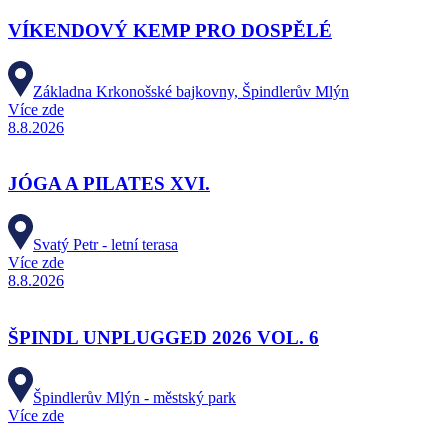
VÍKENDOVÝ KEMP PRO DOSPĚLÉ
Základna Krkonošské bajkovny, Špindlerův Mlýn
Více zde
8.8.2026
JÓGA A PILATES XVI.
Svatý Petr - letní terasa
Více zde
8.8.2026
ŠPINDL UNPLUGGED 2026 VOL. 6
Špindlerův Mlýn - městský park
Více zde