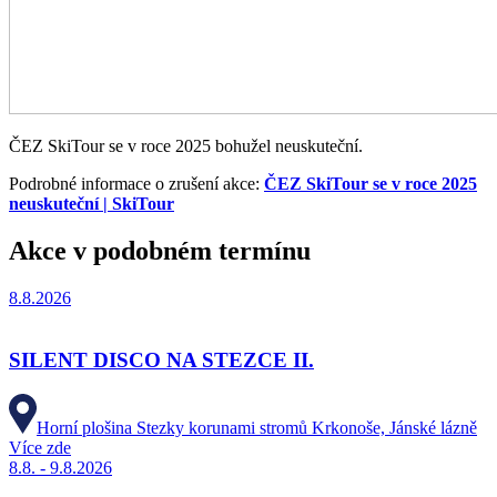
ČEZ SkiTour se v roce 2025 bohužel neuskuteční.
Podrobné informace o zrušení akce:
ČEZ SkiTour se v roce 2025
neuskuteční | SkiTour
Akce v podobném termínu
8.8.2026
SILENT DISCO NA STEZCE II.
Horní plošina Stezky korunami stromů Krkonoše, Jánské lázně
Více zde
8.8. - 9.8.2026