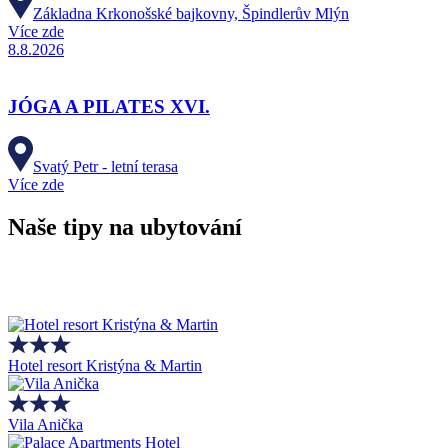
Základna Krkonošské bajkovny, Špindlerův Mlýn
Více zde
8.8.2026
JÓGA A PILATES XVI.
Svatý Petr - letní terasa
Více zde
Naše tipy na ubytování
Hotel resort Kristýna & Martin
Vila Anička