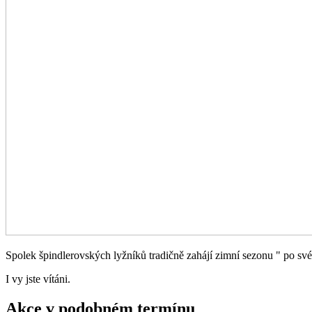
Spolek špindlerovských lyžníků tradičně zahájí zimní sezonu " po sv
I vy jste vítáni.
Akce v podobném termínu