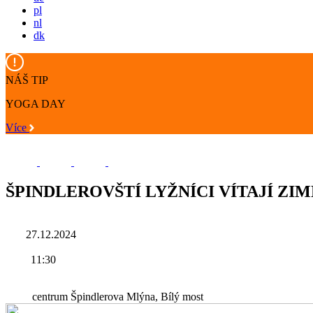
pl
nl
dk
NÁŠ TIP
YOGA DAY
Více
ŠPINDLEROVŠTÍ LYŽNÍCI VÍTAJÍ ZI
27.12.2024
11:30
centrum Špindlerova Mlýna, Bílý most