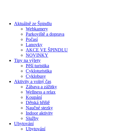
Aktuálně ze Špindlu
Webkamery
Parkoviště a doprava
Počasí
Lanovky
AKCE VE ŠPINDLU
NOVINKY
Tipy na výlety
Pěší turistika
Cykloturistika
Cyklobusy
Aktivity a volný čas
Zábava a zážitky
Wellness a relax
Koupání
Dětská hřiště
Naučné stezky
Indoor aktivity
Služby
Ubytování
Ubytování