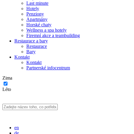
Last minute
Hotely
Penziony
Apartmány
Horské chaty
Wellness a spa hotely
Firemní akce a teambuilding
Restaurace a bary
Restaurace
Bary
Kontakt
Kontakt
Partnerské infocentrum
Zima
Léto
en
de